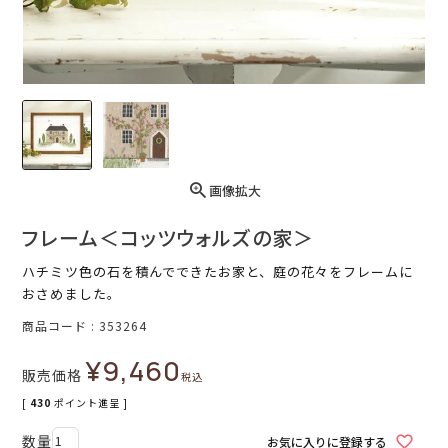
画像拡大
フレーム＜コッツウォルズの家＞
ハチミツ色の石を積んでできたお家と、庭の花々をフレームに
おさめました。
商品コード
353264
¥
9,460
販売価格
税込
[
430
ポイント進呈 ]
お気に入りに登録する