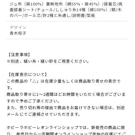
ジュ布（麻100%）裏無地布（綿55%・麻45%）/接着芯/両
面接着シート/チュール/ししゅう糸14種（綿100%）/額/木
のバー/ボール芯/針2種と糸通し/説明書/型紙
デザイン
青木和子
【注意事項】
※別途、縫い糸・縫い針をご用意ください。
【在庫表示について】
この商品の「△」は在庫少量もしくは商品取り寄せの表示で
す。
商品取り寄せに1～2週間ほどお時間をいただく場合がございま
すので予めご了承ください。
また、売り切れ等の理由で商品をお届けできない場合は、別途
メールにてご連絡させていただきます。
ホビーラホビーレオンラインショップでは、新発売の商品に限
り、 発売日から一定期間オンラインショップ単独の在庫にてご