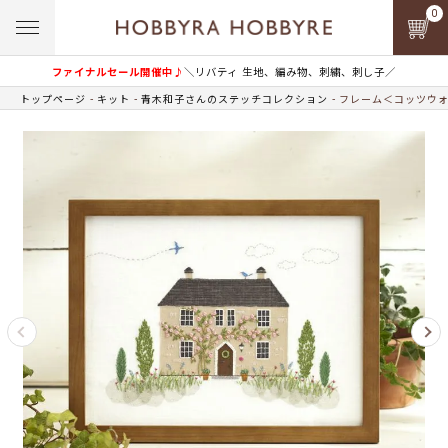
0
ファイナルセール開催中♪
＼リバティ 生地、編み物、刺繍、刺し子／
トップページ
キット
青木和子さんのステッチコレクション
フレーム＜コッツウォ