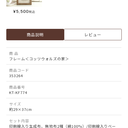
¥
5,500
税込
商品説明
レビュー
商 品
フレーム＜コッツウォルズの家＞
商品コード
353264
商品番号
KT-KF774
サイズ
約29×37cm
セット内容
印刷線入り生成布、無地布2種（綿100%）/印刷線入りベー