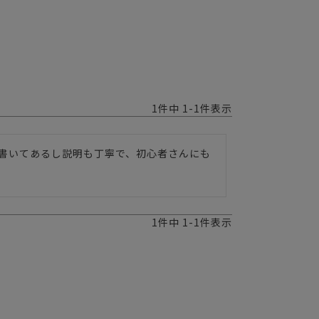
1
件中
1
-
1
件表示
書いてあるし説明も丁寧で、初心者さんにも
1
件中
1
-
1
件表示