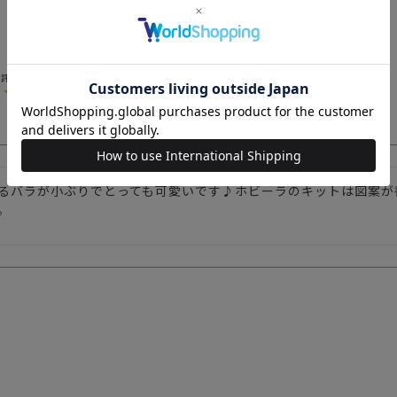
販売価格
¥
9,460
税込
5.00
1
るバラが小ぶりでとっても可愛いです♪ホビーラのキットは図案が
。