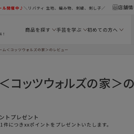
店舗情
ール開催中♪
＼リバティ 生地、編み物、刺繍、刺し子／
商品を探す
手芸を学ぶ
初めての方へ
料！
ーム＜コッツウォルズの家＞のレビュー
＜コッツウォルズの家＞
イントプレゼント
1件につきxxポイントをプレゼントいたします。