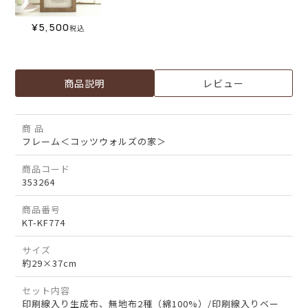
¥
5,500
税込
商品説明
レビュー
商 品
フレーム＜コッツウォルズの家＞
商品コード
353264
商品番号
KT-KF774
サイズ
約29×37cm
セット内容
印刷線入り生成布、無地布2種（綿100%）/印刷線入りベー