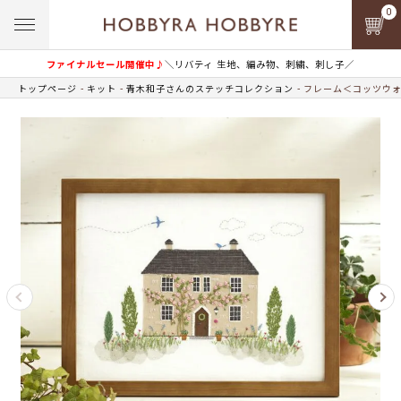
0
ファイナルセール開催中♪
＼リバティ 生地、編み物、刺繍、刺し子／
トップページ
キット
青木和子さんのステッチコレクション
フレーム＜コッツウォ