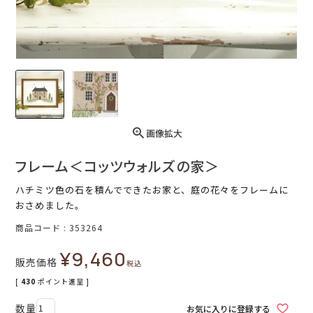
画像拡大
フレーム＜コッツウォルズの家＞
ハチミツ色の石を積んでできたお家と、庭の花々をフレームに
おさめました。
商品コード
353264
¥
9,460
販売価格
税込
[
430
ポイント進呈 ]
お気に入りに登録する