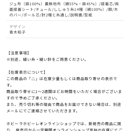
ジュ布（麻100%）裏無地布（綿55%・麻45%）/接着芯/両
面接着シート/チュール/ししゅう糸14種（綿100%）/額/木
のバー/ボール芯/針2種と糸通し/説明書/型紙
デザイン
青木和子
【注意事項】
※別途、縫い糸・縫い針をご用意ください。
【在庫表示について】
この商品の「△」は在庫少量もしくは商品取り寄せの表示で
す。
商品取り寄せに1～2週間ほどお時間をいただく場合がございま
すので予めご了承ください。
また、売り切れ等の理由で商品をお届けできない場合は、別途
メールにてご連絡させていただきます。
ホビーラホビーレオンラインショップでは、新発売の商品に限
り、 発売日から一定期間オンラインショップ単独の在庫にてご