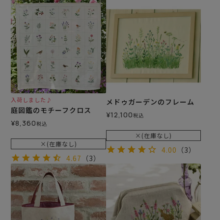
入荷しました♪
メドゥガーデンのフレーム
庭図鑑のモチーフクロス
¥
12,100
税込
¥
8,360
税込
×(在庫なし)
×(在庫なし)
4.00
（3）
4.67
（3）