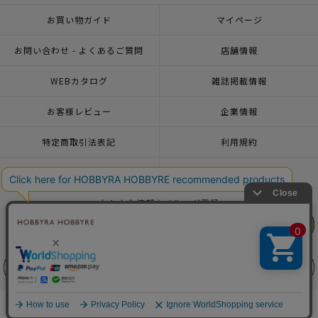
お買い物ガイド
マイページ
お問い合わせ - よくあるご質問
店舗情報
WEBカタログ
雑誌掲載情報
お客様レビュー
企業情報
特定商取引法表記
利用規約
個人情報ポリシー
一緒に働こう♪求人情報
おトクな情報♪メルマガ登録
リリヤン
リリヤン
フェア
フェア
© 2026 HOBBYRA HOBBYRE CORPORATION ALL Rights Reserved
前に戻る
前に戻る
上に戻る
上に戻る
商品を探す
手芸を学ぶ
ガイド
店舗情報
ログイン