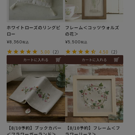
ホワイトローズのリングピ
フレーム＜コッツウォルズ
ロー
の花＞
¥
8,360
¥
5,500
税込
税込
5.00
（2）
4.50
（2）
カートに入れる
カートに入れる
【8/10予約】ブックカバー
【8/10予約】フレーム＜フ
＜フラワーガーランド＞
ラワーリース＞