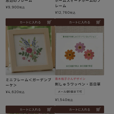
窓辺のフレーム
ホームスィートホームのフ
レーム
¥
9,900
税込
¥
12,760
税込
カートに入れる
カートに入れる
青木和子さんデザイン
ミニフレーム＜ガーデンブ
刺しゅうワッペン・百日草
ーケ＞
¥
4,620
メール便5個まで可
税込
¥
1,540
税込
カートに入れる
カートに入れる