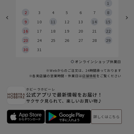
5
1
2
2
3
4
5
6
7
8
9
9
10
11
12
13
14
15
6
16
17
18
19
20
21
22
23
24
25
26
27
28
29
30
31
オンラインショップ休業日
※Webからのご注文は、24時間承っております
※各実店舗の営業時間・休業日は
店舗情報
をご覧ください
ホビーラホビーレ
公式アプリで最新情報をお届け！
サクサク見られて、楽しいお買い物♪
詳しくはこちら