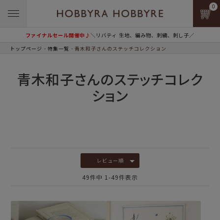
0
ファイナルセール開催中♪
＼リバティ 生地、編み物、刺繍、刺し子／
トップページ
特集一覧
青木和子さんのステッチコレクション
青木和子さんのステッチコレク
ション
レビュー順
49
件中
1
-
49
件表示