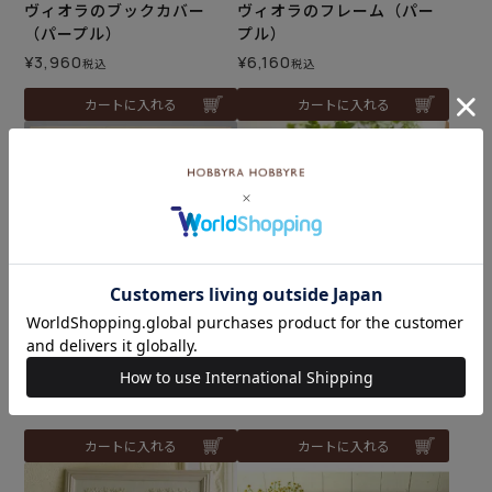
ヴィオラのブックカバー
ヴィオラのフレーム（パー
（パープル）
プル）
¥
3,960
¥
6,160
税込
税込
カートに入れる
カートに入れる
ミニフレーム ＜ヴィオラ
フレーム＜庭図鑑＞
のバスケット＞
¥
5,060
税込
¥
4,180
税込
カートに入れる
カートに入れる