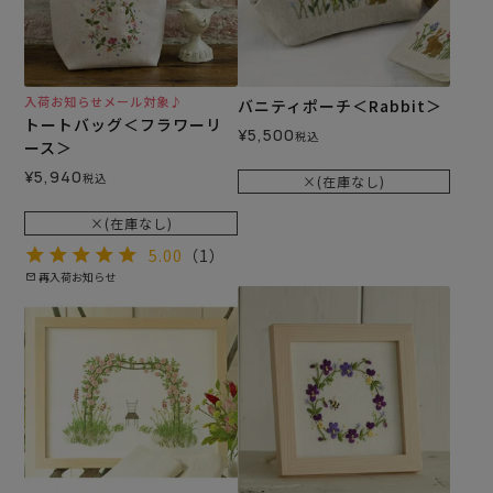
入荷お知らせメール対象♪
バニティポーチ＜Rabbit＞
トートバッグ＜フラワーリ
¥
5,500
税込
ース＞
¥
5,940
税込
×(在庫なし)
×(在庫なし)
5.00
（1）
再入荷お知らせ