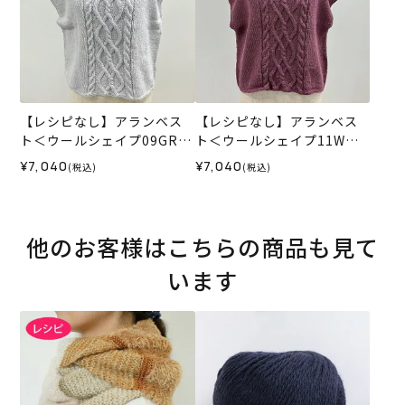
【レシピなし】アランベス
【レシピなし】アランベス
ト＜ウールシェイプ09GR＞
ト＜ウールシェイプ11W＞
（編み物 材料セット）
（編み物 材料セット）
¥7,040
¥7,040
(税込)
(税込)
他のお客様はこちらの商品も見て
います