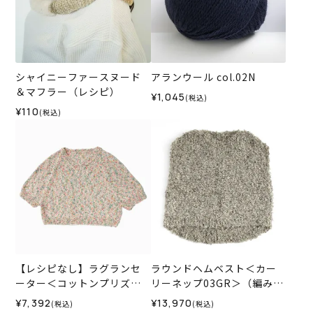
シャイニーファースヌード
アランウール col.02N
＆マフラー（レシピ）
¥1,045
(税込)
¥110
(税込)
【レシピなし】ラグランセ
ラウンドヘムベスト＜カー
ーター＜コットンプリズム0
リーネップ03GR＞（編み物
2P＞（編み物 材料セット）
材料セット）
¥7,392
¥13,970
(税込)
(税込)