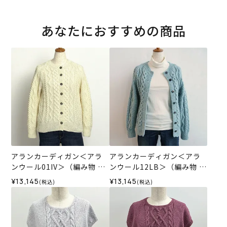
あなたにおすすめの商品
アランカーディガン＜アラ
アランカーディガン＜アラ
ンウール01IV＞（編み物 材
ンウール12LB＞（編み物 材
料セット）
料セット）
¥13,145
¥13,145
(税込)
(税込)