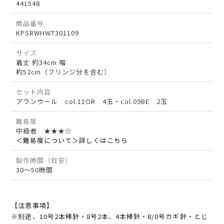
441548
商品番号
KPSRWHWT301109
サイズ
着丈 約34cm 幅
約52cm（フリンジ分を含む）
セット内容
アランウール col.11OR 4玉・col.09BE 2玉
難易度
中級者 ★★★☆
＜難易度について＞詳しくはこちら
製作時間（目安）
30～50時間
【注意事項】
※別途、10号2本棒針・8号2本、4本棒針・8/0号カギ針・とじ