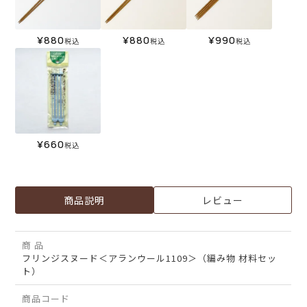
¥
880
¥
880
¥
990
税込
税込
税込
¥
660
税込
商品説明
レビュー
商 品
フリンジスヌード＜アランウール1109＞（編み物 材料セッ
ト）
商品コード