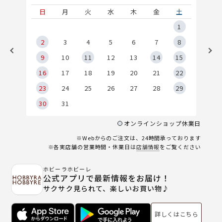
土
日
月
火
水
木
金
土
5
1
2
2
3
4
5
6
7
8
9
9
10
11
12
13
14
15
6
16
17
18
19
20
21
22
23
24
25
26
27
28
29
30
31
オンラインショップ休業日
※Webからのご注文は、24時間承っております
※各実店舗の営業時間・休業日は
店舗情報
をご覧ください
ホビーラホビーレ
公式アプリで最新情報をお届け！
サクサク見られて、楽しいお買い物♪
詳しくはこちら