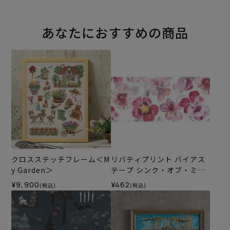
あなたにおすすめの商品
クロスステッチフレーム＜M
リバティプリント バイアス
y Garden＞
テープ シンク・オブ・ミー
＜15P＞
¥9,900
¥462
(税込)
(税込)