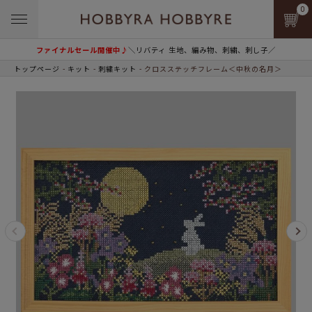
0
ファイナルセール開催中♪
＼リバティ 生地、編み物、刺繍、刺し子／
トップページ
キット
刺繍キット
クロスステッチフレーム＜中秋の名月＞