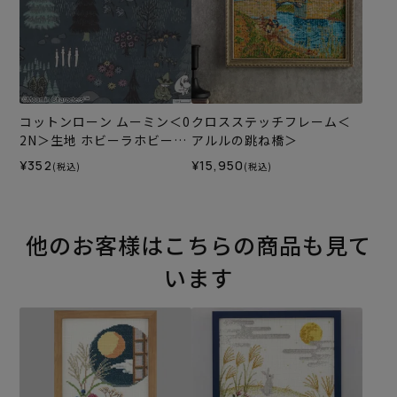
コットンローン ムーミン＜0
クロスステッチフレーム＜
2N＞生地 ホビーラホビーレ
アルルの跳ね橋＞
デザインコレクション
¥352
¥15,950
(税込)
(税込)
他のお客様はこちらの商品も見て
います