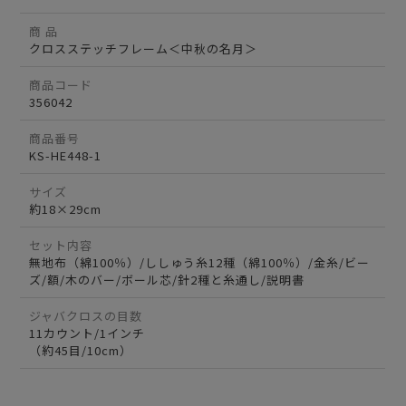
商 品
クロスステッチフレーム＜中秋の名月＞
商品コード
356042
商品番号
KS-HE448-1
サイズ
約18×29cm
セット内容
無地布（綿100％）/ししゅう糸12種（綿100％）/金糸/ビー
ズ/額/木のバー/ボール芯/針2種と糸通し/説明書
ジャバクロスの目数
11カウント/1インチ
（約45目/10cm）