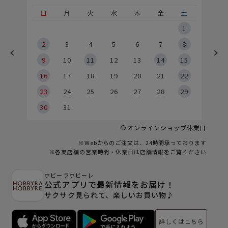
土
日
月
火
水
木
金
土
5
1
2
2
3
4
5
6
7
8
9
9
10
11
12
13
14
15
6
16
17
18
19
20
21
22
23
24
25
26
27
28
29
30
31
オンラインショップ休業日
※Webからのご注文は、24時間承っております
※各実店舗の営業時間・休業日は
店舗情報
をご覧ください
ホビーラホビーレ
公式アプリで最新情報をお届け！
サクサク見られて、楽しいお買い物♪
詳しくはこちら