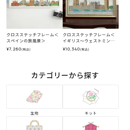
クロスステッチフレーム＜
クロスステッチフレーム＜
スペインの旅風景＞
イギリス～ウェストミンス
ター宮殿～＞
¥7,260
¥10,340
(税込)
(税込)
カテゴリーから探す
生地
キット