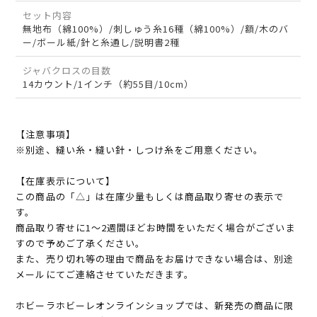
セット内容
無地布（綿100%）/刺しゅう糸16種（綿100%）/額/木のバ
ー/ボール紙/針と糸通し/説明書2種
ジャバクロスの目数
14カウント/1インチ（約55目/10cm）
【注意事項】
※別途、縫い糸・縫い針・しつけ糸をご用意ください。
【在庫表示について】
この商品の「△」は在庫少量もしくは商品取り寄せの表示で
す。
商品取り寄せに1～2週間ほどお時間をいただく場合がございま
すので予めご了承ください。
また、売り切れ等の理由で商品をお届けできない場合は、別途
メールにてご連絡させていただきます。
ホビーラホビーレオンラインショップでは、新発売の商品に限