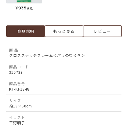
¥
935
税込
商品説明
もっと見る
レビュー
商 品
クロスステッチフレーム＜パリの街歩き＞
商品コード
355733
商品番号
KT-KF1348
サイズ
約13×50cm
イラスト
平野明子