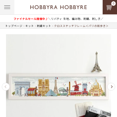
0
ファイナルセール開催中♪
＼リバティ 生地、編み物、刺繍、刺し子／
トップページ
キット
刺繍キット
クロスステッチフレーム＜パリの街歩き＞