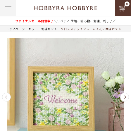
0
ファイナルセール開催中♪
＼リバティ 生地、編み物、刺繍、刺し子／
トップページ
キット
刺繍キット
クロスステッチフレーム＜花に囲まれて＞