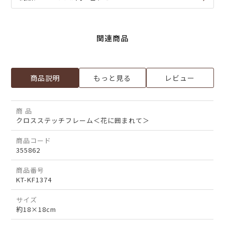
関連商品
商品説明
もっと見る
レビュー
商 品
クロスステッチフレーム＜花に囲まれて＞
商品コード
355862
商品番号
KT-KF1374
サイズ
約18×18cm