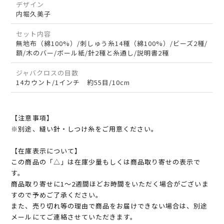
デザイン
内堀久美子
セット内容
無地布（綿100%）/刺しゅう糸14種（綿100%）/ビーズ2種/
額/木のバー/ボール紙/針2種と糸通し/説明書2種
ジャバクロスの目数
14カウント/1インチ 約55目/10cm
【注意事項】
※別途、縫い針・しつけ糸をご用意ください。
【在庫表示について】
この商品の「△」は在庫少量もしくは商品取り寄せの表示で
す。
商品取り寄せに1～2週間ほどお時間をいただく場合がございま
すので予めご了承ください。
また、売り切れ等の理由で商品をお届けできない場合は、別途
メールにてご連絡させていただきます。