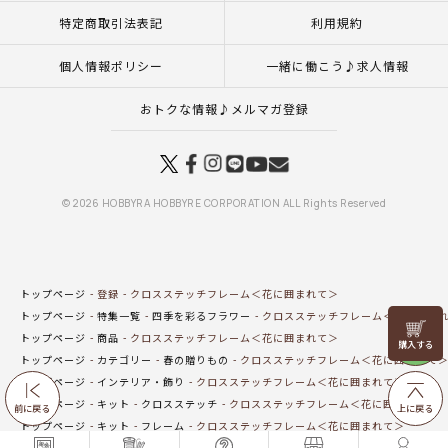
特定商取引法表記
利用規約
個人情報ポリシー
一緒に働こう♪求人情報
おトクな情報♪メルマガ登録
© 2026 HOBBYRA HOBBYRE CORPORATION ALL Rights Reserved
トップページ
登録
クロスステッチフレーム＜花に囲まれて＞
トップページ
特集一覧
四季を彩るフラワー
クロスステッチフレーム＜花に囲ま
リリヤン
トップページ
商品
クロスステッチフレーム＜花に囲まれて＞
フェア
トップページ
カテゴリー
春の贈りもの
クロスステッチフレーム＜花に囲まれて
トップページ
インテリア・飾り
クロスステッチフレーム＜花に囲まれて＞
トップページ
キット
クロスステッチ
クロスステッチフレーム＜花に囲まれて＞
前に戻る
上に戻る
トップページ
キット
フレーム
クロスステッチフレーム＜花に囲まれて＞
トップページ
カテゴリー
薔薇の香りに誘われて
クロスステッチフレーム＜花に