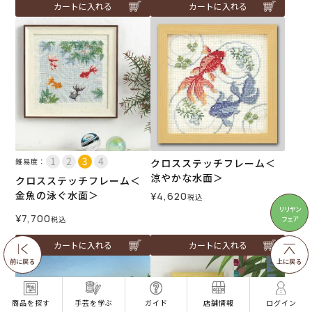
カートに入れる
カートに入れる
難易度：
クロスステッチフレーム＜
涼やかな水面＞
クロスステッチフレーム＜
金魚の泳ぐ水面＞
¥
4,620
税込
リリヤン
¥
7,700
フェア
税込
カートに入れる
カートに入れる
前に戻る
上に戻る
商品を探す
手芸を学ぶ
ガイド
店舗情報
ログイン