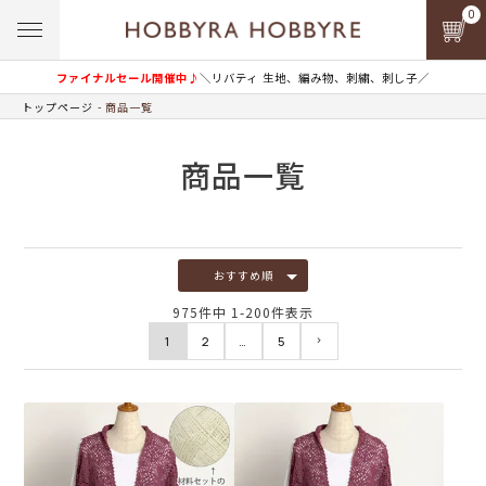
0
ファイナルセール開催中♪
＼リバティ 生地、編み物、刺繍、刺し子／
トップページ
商品一覧
商品一覧
おすすめ順
975
件中
1
-
200
件表示
1
2
…
5