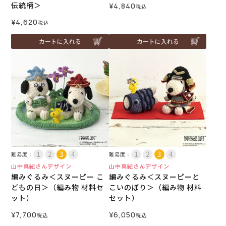
伝統柄＞
¥
4,840
税込
¥
4,620
税込
カートに入れる
カートに入れる
難易度：
難易度：
山中真紀さんデザイン
山中真紀さんデザイン
編みぐるみ＜スヌーピー こ
編みぐるみ＜スヌーピーと
どもの日＞（編み物 材料セ
こいのぼり＞（編み物 材料
ット）
セット）
¥
7,700
¥
6,050
税込
税込