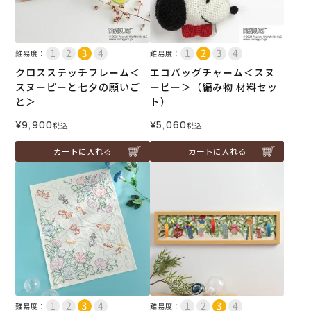
難易度：
難易度：
クロスステッチフレーム＜
エコバッグチャーム＜スヌ
スヌーピーと七夕の願いご
ーピー＞（編み物 材料セッ
と＞
ト）
¥
9,900
¥
5,060
税込
税込
カートに入れる
カートに入れる
難易度：
難易度：