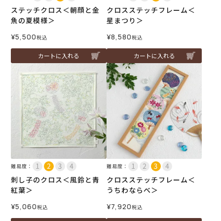
ステッチクロス＜朝顔と金
クロスステッチフレーム＜
魚の夏模様＞
星まつり＞
¥
5,500
¥
8,580
税込
税込
カートに入れる
カートに入れる
難易度：
難易度：
刺し子のクロス＜風鈴と青
クロスステッチフレーム＜
紅葉＞
うちわならべ＞
¥
5,060
¥
7,920
税込
税込