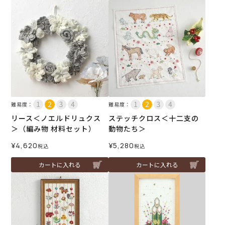
難易度：
難易度：
リース＜ノエルドリュクス
ステッチクロス＜十二支の
＞（編み物 材料セット）
動物たち＞
¥
4,620
¥
5,280
税込
税込
カートに入れる
カートに入れる