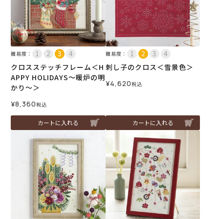
難易度：
難易度：
クロスステッチフレーム＜H
刺し子のクロス＜雪景色＞
APPY HOLIDAYS～暖炉の明
¥
4,620
税込
かり～＞
¥
8,360
税込
カートに入れる
カートに入れる