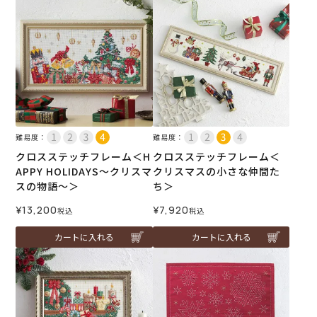
難易度：
難易度：
クロスステッチフレーム＜H
クロスステッチフレーム＜
APPY HOLIDAYS～クリスマ
クリスマスの小さな仲間た
スの物語～＞
ち＞
¥
13,200
¥
7,920
税込
税込
カートに入れる
カートに入れる