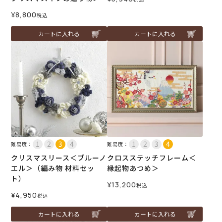
¥
8,800
税込
カートに入れる
カートに入れる
難易度：
難易度：
クリスマスリース＜ブルーノ
クロスステッチフレーム＜
エル＞（編み物 材料セッ
縁起物あつめ＞
ト）
¥
13,200
税込
¥
4,950
税込
カートに入れる
カートに入れる