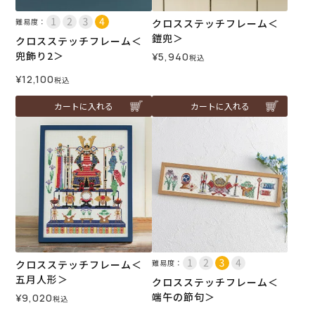
難易度：
クロスステッチフレーム＜
鎧兜＞
クロスステッチフレーム＜
兜飾り2＞
¥
5,940
税込
¥
12,100
税込
カートに入れる
カートに入れる
クロスステッチフレーム＜
難易度：
五月人形＞
クロスステッチフレーム＜
端午の節句＞
¥
9,020
税込