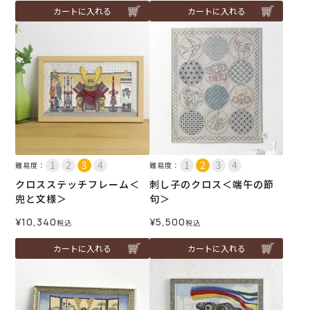
カートに入れる
カートに入れる
難易度：
難易度：
クロスステッチフレーム＜
刺し子のクロス＜端午の節
兜と文様＞
句＞
¥
10,340
¥
5,500
税込
税込
カートに入れる
カートに入れる