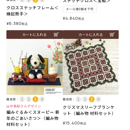
ステッチクロス＜宝船＞
クロスステッチフレーム＜
メール便1個まで可
縁起熊手＞
¥
4,840
税込
¥
6,380
税込
カートに入れる
カートに入れる
難易度：
難易度：
山中真紀さんデザイン
クリスマスリーフブランケ
編みぐるみ＜スヌーピー 新
ット（編み物 材料セット）
年のごあいさつ＞（編み物
¥
15,400
税込
材料セット）