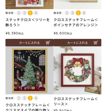
難易度：
難易度：
ステッチクロス＜ツリーを
クロスステッチフレーム＜
飾ろう＞
ポインセチアのアレンジ＞
¥
6,380
¥
6,600
税込
税込
カートに入れる
カートに入れる
難易度：
クロスステッチフレーム＜
リース＞
クロスステッチフレーム＜
クリスマスイブの贈り物＞
¥
5,940
税込