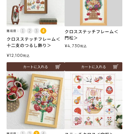
難易度：
クロスステッチフレーム＜
門松＞
クロスステッチフレーム＜
十二支のつるし飾り＞
¥
4,730
税込
¥
12,100
税込
カートに入れる
カートに入れる
難易度：