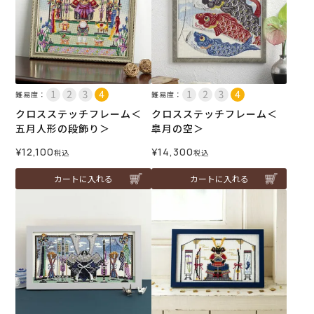
難易度：
難易度：
クロスステッチフレーム＜
クロスステッチフレーム＜
五月人形の段飾り＞
皐月の空＞
¥
12,100
¥
14,300
税込
税込
カートに入れる
カートに入れる