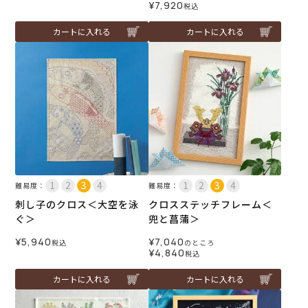
¥
7,920
税込
カートに入れる
カートに入れる
難易度：
難易度：
刺し子のクロス＜大空を泳
クロスステッチフレーム＜
ぐ＞
兜と菖蒲＞
¥
5,940
¥
7,040
税込
のところ
¥
4,840
税込
カートに入れる
カートに入れる