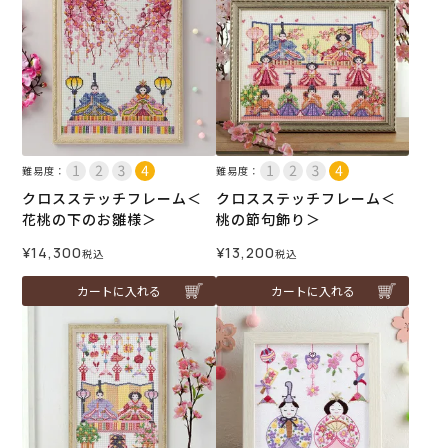
難易度：
難易度：
クロスステッチフレーム＜
クロスステッチフレーム＜
花桃の下のお雛様＞
桃の節句飾り＞
¥
14,300
¥
13,200
税込
税込
カートに入れる
カートに入れる