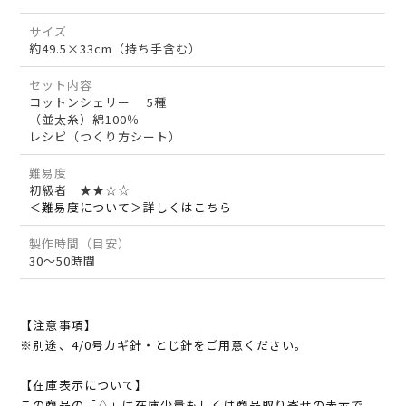
サイズ
約49.5×33cm（持ち手含む）
セット内容
コットンシェリー 5種
（並太糸）綿100％
レシピ（つくり方シート）
難易度
初級者 ★★☆☆
＜難易度について＞詳しくはこちら
製作時間（目安）
30～50時間
【注意事項】
※別途、4/0号カギ針・とじ針をご用意ください。
【在庫表示について】
この商品の「△」は在庫少量もしくは商品取り寄せの表示で