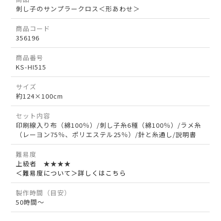
刺し子のサンプラークロス＜形あわせ＞
商品コード
356196
商品番号
KS-HI515
サイズ
約124×100cm
セット内容
印刷線入り布（綿100％）/刺し子糸6種（綿100％）/ラメ糸
（レーヨン75％、ポリエステル25％）/針と糸通し/説明書
難易度
上級者 ★★★★
＜難易度について＞詳しくはこちら
製作時間（目安）
50時間～