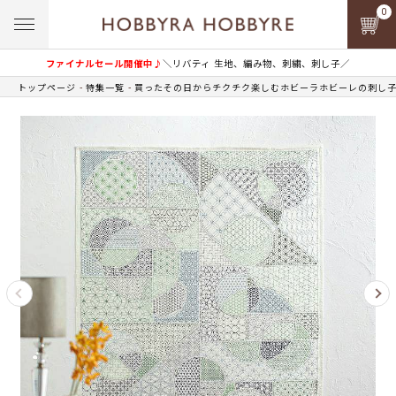
0
ファイナルセール開催中♪
＼リバティ 生地、編み物、刺繍、刺し子／
トップページ
特集一覧
買ったその日からチクチク楽しむホビーラホビーレの刺し