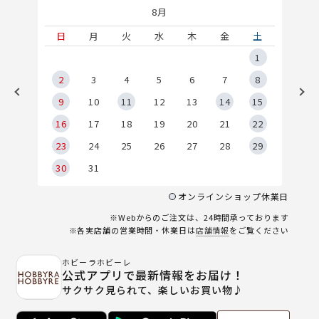
8月
土
日
月
火
水
木
金
土
5
1
2
2
3
4
5
6
7
8
9
9
10
11
12
13
14
15
6
16
17
18
19
20
21
22
23
24
25
26
27
28
29
30
31
オンラインショップ休業日
※Webからのご注文は、24時間承っております
※各実店舗の営業時間・休業日は
店舗情報
をご覧ください
ホビーラホビーレ
公式アプリで最新情報をお届け！
サクサク見られて、楽しいお買い物♪