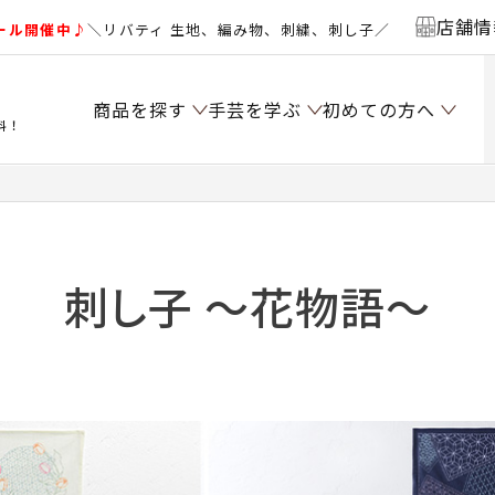
店舗情
ール開催中♪
＼リバティ 生地、編み物、刺繍、刺し子／
商品を探す
手芸を学ぶ
初めての方へ
料！
刺し子 ～花物語～