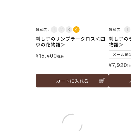
難易度：
難易度：
刺し子のサンプラークロス＜四
刺し子の
季の花物語＞
物語＞
メール便
¥
15,400
税込
¥
7,920
税
カートに入れる