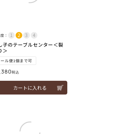
易度：
し子のテーブルセンター＜裂
り＞
メール便1個まで可
,380
税込
カートに入れる