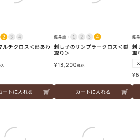
難易度：
難
マルチクロス＜形あわ
刺し子のサンプラークロス＜裂
刺
取り＞
取
¥
13,200
税込
税込
¥
6
カートに入れる
カートに入れる