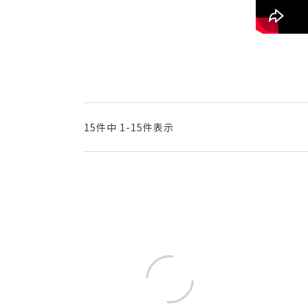
15
件中
1
-
15
件表示