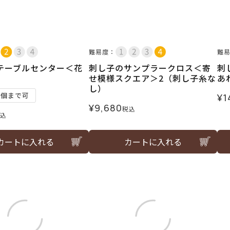
難易度：
難
テーブルセンター＜花
刺し子のサンプラークロス＜寄
刺
せ模様スクエア＞2（刺し子糸な
あ
し）
1個まで可
¥
1
¥
9,680
税込
込
カートに入れる
カートに入れる