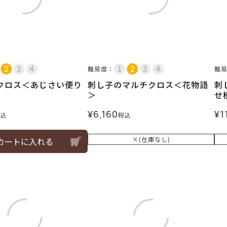
難易度：
難
クロス＜あじさい便り
刺し子のマルチクロス＜花物語
刺
＞
せ
¥
6,160
¥
1
税込
税込
×(在庫なし)
カートに入れる