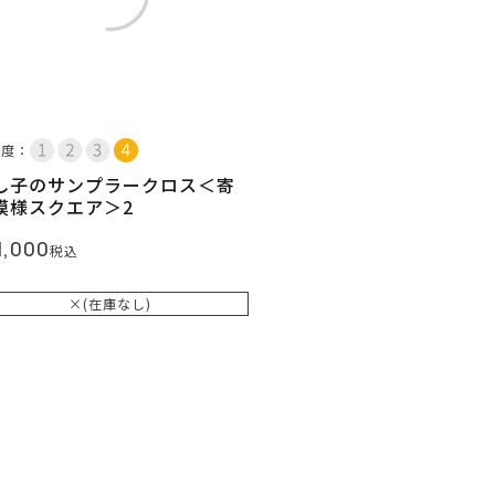
易度：
し子のサンプラークロス＜寄
模様スクエア＞2
1,000
税込
×(在庫なし)