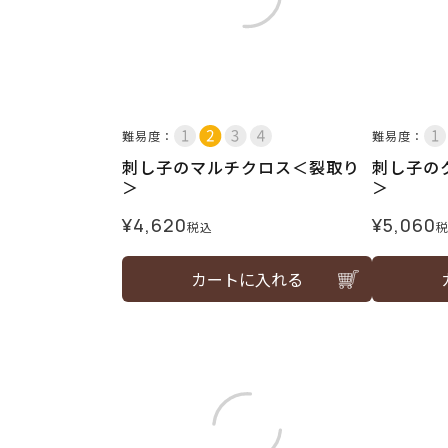
難易度：
難易度：
刺し子のマルチクロス＜裂取り
刺し子の
＞
＞
¥
4,620
¥
5,060
税込
カートに入れる