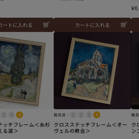
¥
6
カートに入れる
カートに入れる
難易度：
難
テッチフレーム＜糸杉
クロスステッチフレーム＜オー
ク
える道＞
ヴェルの教会＞
ン