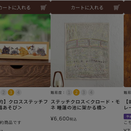
カートに入れる
カートに入れる
難易度：
難
予約】クロスステッチフ
ステッチクロス＜クロード・モ
【
猫あそび＞
ネ 睡蓮の池に架かる橋＞
レ
予
¥
6,600
税込
約商品です
こ
¥
7