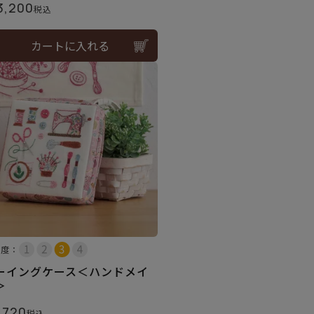
3,200
税込
カートに入れる
易度：
ーイングケース＜ハンドメイ
＞
,720
税込