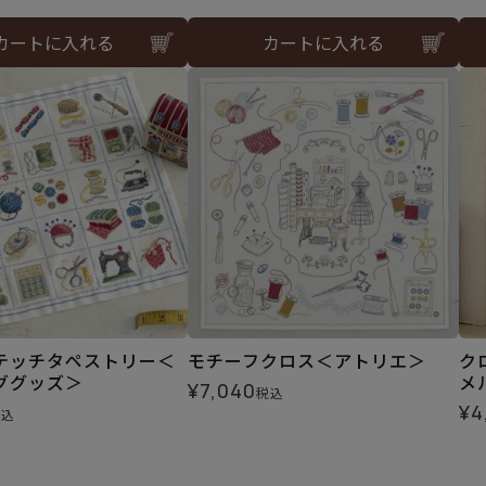
カートに入れる
カートに入れる
テッチタペストリー＜
モチーフクロス＜アトリエ＞
ク
ググッズ＞
メ
¥
7,040
税込
¥
4
税込