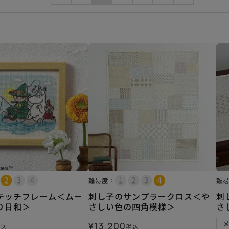
難易度：
難
テッチフレーム＜ムー
刺し子のサンプラークロス＜や
刺
り日和＞
さしい色の四角模様＞
さ
¥
13,200
税込
税込