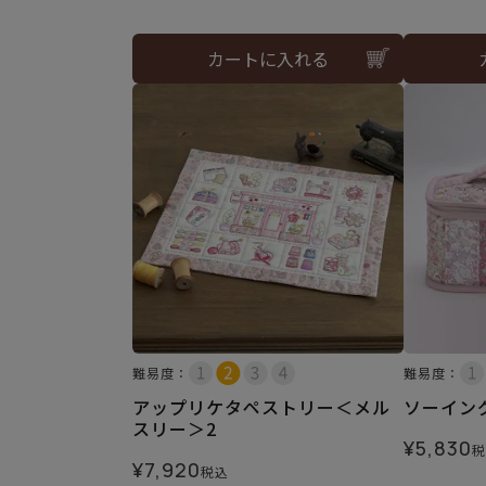
カートに入れる
難易度：
難易度：
アップリケタペストリー＜メル
ソーイン
スリー＞2
¥
5,830
税
¥
7,920
税込