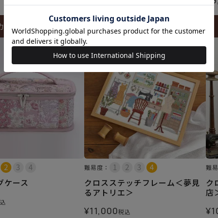
カートに入れる
カートに入れる
難易度：
難
グケース
クロスステッチフレーム＜夢見
ク
るアトリエ＞
店
込
¥
11,000
¥
1
税込