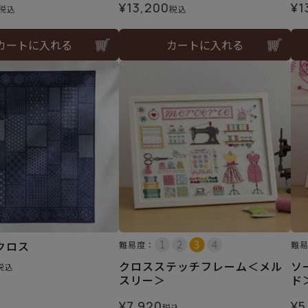
¥
13,200
¥
1
税込
税込
カートに入れる
カートに入れる
クロス
難易度：
難
クロスステッチフレーム＜メル
ソ
税込
スリー＞
ド
¥
7,920
¥
5
税込