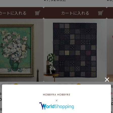
カートに入れる
カートに入れる
難易度：
難
テッチフレーム＜ゴッ
刺し子のサンプラークロス＜四
山中
バ
のバラ＞
角模様＞（刺し子糸なし）
ョ
¥
9,680
税込
税込
¥
9