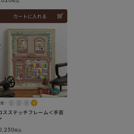
税込
カートに入れる
易度：
ロスステッチフレーム＜手芸
＞
0,230
税込