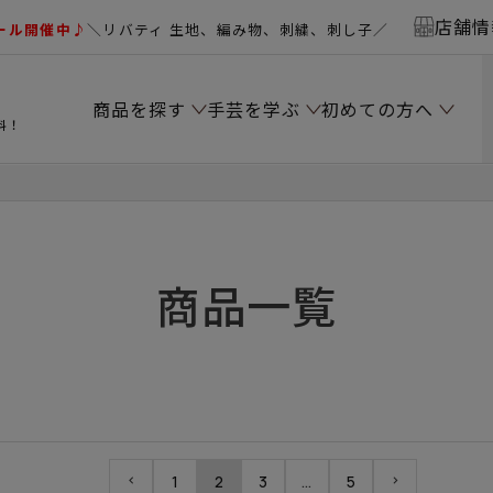
店舗情
ール開催中♪
＼リバティ 生地、編み物、刺繍、刺し子／
商品を探す
手芸を学ぶ
初めての方へ
料！
商品一覧
1
2
3
…
5