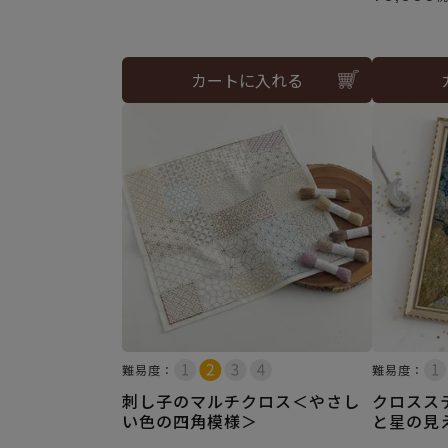
カートに入れる
難易度：
難易度：
刺し子のマルチクロス＜やさし
クロスス
い色の四角模様＞
と星の見