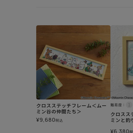
クロスステッチフレーム＜ムー
難易度：
ミン谷の仲間たち＞
クロスス
¥
9,680
ミンと釣
税込
¥
6,380