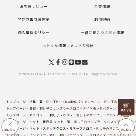
お客様レビュー
企業情報
特定商取引法表記
利用規約
個人情報ポリシー
一緒に働こう♪求人情報
おトクな情報♪メルマガ登録
© 2026 HOBBYRA HOBBYRE CORPORATION ALL Rights Reserved
トップページ
特集一覧
刺し子Handmade応援キャンペーン
刺し子のサンプラー
リリヤン
トップページ
登録
刺し子のサンプラークロス＜ダイヤモンドパターン＞
フェア
トップページ
カテゴリー
刺し子～彩り～
刺し子のサンプラークロス＜ダイヤモ
トップページ
キット
新商品 キット一覧
刺し子のサンプラークロス＜ダイヤモン
トップページ
キット
ステッチクロス・モチーフクロス
刺し子のサンプラークロス
前に戻る
上に戻る
トップページ
インテリア・飾り
刺し子のサンプラークロス＜ダイヤモンドパター