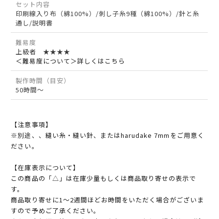
セット内容
印刷線入り布（綿100%）/刺し子糸9種（綿100%）/針と糸
通し/説明書
難易度
上級者 ★★★★
＜難易度について＞詳しくはこちら
製作時間（目安）
50時間～
【注意事項】
※別途、、縫い糸・縫い針、またはharudake 7mmをご用意く
ださい。
【在庫表示について】
この商品の「△」は在庫少量もしくは商品取り寄せの表示で
す。
商品取り寄せに1～2週間ほどお時間をいただく場合がございま
すので予めご了承ください。