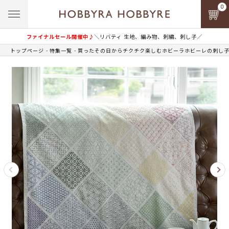
0
ファイナルセール開催中♪
＼リバティ 生地、編み物、刺繍、刺し子／
トップページ
特集一覧
買ったその日からチクチク楽しむホビーラホビーレの刺し