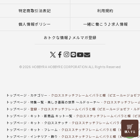
特定商取引法表記
利用規約
個人情報ポリシー
一緒に働こう♪求人情報
おトクな情報♪メルマガ登録
© 2026 HOBBYRA HOBBYRE CORPORATION ALL Rights Reserved
トップページ
カテゴリー
クロスステッチフレーム＜バラと蝶（ピエール＝ジョゼ
トップページ
特集一覧
美しき薔薇の世界 ～ルドゥーテ～
クロスステッチフレー
トップページ
登録
クロスステッチフレーム＜バラと蝶（ピエール＝ジョゼフ・ル
トップページ
キット
新商品 キット一覧
クロスステッチフレーム＜バラと蝶（ピ
トップページ
キット
クロスステッチ
クロスステッチフレーム＜バラと蝶（ピエー
リリヤン
トップページ
キット
フレーム
クロスステッチフレーム＜バラと蝶（ピエール＝
フェア
トップページ
インテリア・飾り
クロスステッチフレーム＜バラと蝶（ピエール＝