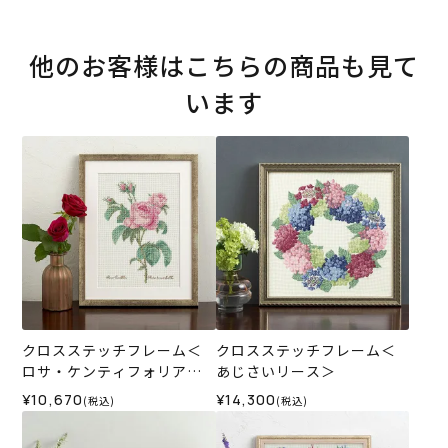
他のお客様はこちらの商品も見て
います
クロスステッチフレーム＜
クロスステッチフレーム＜
ロサ・ケンティフォリア
あじさいリース＞
（ピエール＝ジョゼフ・ル
¥10,670
¥14,300
(税込)
(税込)
ドゥーテ）＞