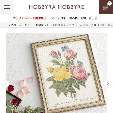
0
ファイナルセール開催中♪
＼リバティ 生地、編み物、刺繍、刺し子／
トップページ
キット
刺繍キット
クロスステッチフレーム＜バラと蝶（ピエール＝