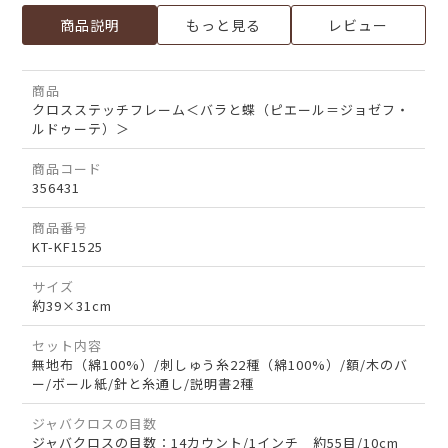
商品説明
もっと見る
レビュー
商品
クロスステッチフレーム＜バラと蝶（ピエール＝ジョゼフ・
ルドゥーテ）＞
商品コード
356431
商品番号
KT-KF1525
サイズ
約39×31cm
セット内容
無地布（綿100%）/刺しゅう糸22種（綿100%）/額/木のバ
ー/ボール紙/針と糸通し/説明書2種
ジャバクロスの目数
ジャバクロスの目数：14カウント/1インチ 約55目/10cm