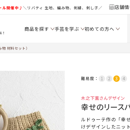
店舗情
ール開催中♪
＼リバティ 生地、編み物、刺繍、刺し子／
商品を探す
手芸を学ぶ
初めての方へ
料！
み物 材料セット）
難易度：
木之下薫さんデザイン
幸せのリースバ
ルドゥーテ作の「幸
けデザインしたニッ