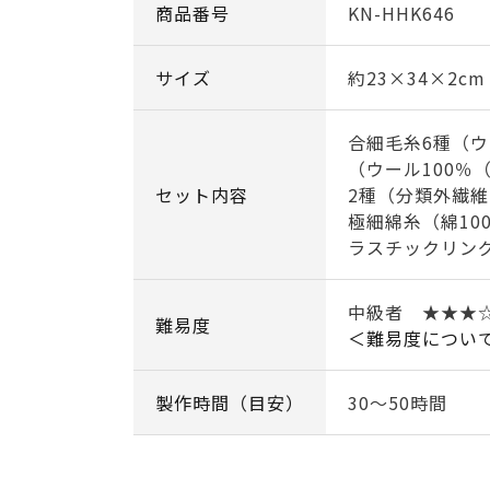
商品番号
KN-HHK646
サイズ
約23×34×2
合細毛糸6種（ウ
（ウール100％
セット内容
2種（分類外繊維
極細綿糸（綿100
ラスチックリング
中級者 ★★★
難易度
＜難易度につい
製作時間（目安）
30～50時間