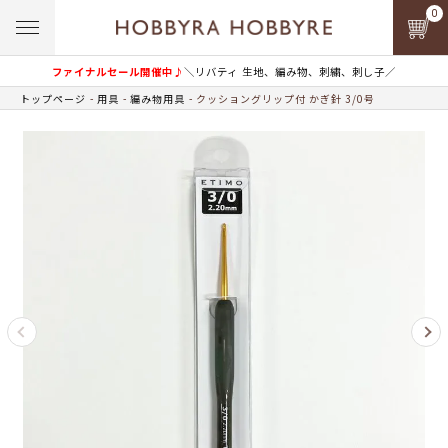
0
ファイナルセール開催中♪
＼リバティ 生地、編み物、刺繍、刺し子／
トップページ
用具
編み物用具
クッショングリップ付 かぎ針 3/0号