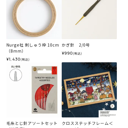
Nurge社 刺しゅう枠 10cm
かぎ針 2/0号
（8mm）
¥990
(税込)
¥1,430
(税込)
毛糸とじ針アソートセット
クロスステッチフレーム＜