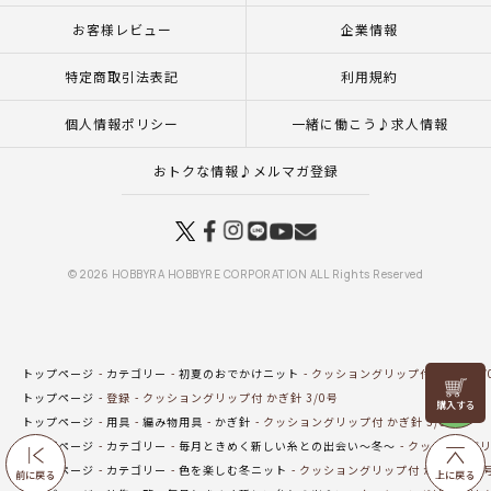
お客様レビュー
企業情報
特定商取引法表記
利用規約
個人情報ポリシー
一緒に働こう♪求人情報
おトクな情報♪メルマガ登録
© 2026 HOBBYRA HOBBYRE CORPORATION ALL Rights Reserved
トップページ
カテゴリー
初夏のおでかけニット
クッショングリップ付 かぎ針 3/
リリヤン
トップページ
登録
クッショングリップ付 かぎ針 3/0号
フェア
トップページ
用具
編み物用具
かぎ針
クッショングリップ付 かぎ針 3/0号
トップページ
カテゴリー
毎月ときめく新しい糸との出会い～冬～
クッショングリッ
トップページ
カテゴリー
色を楽しむ冬ニット
クッショングリップ付 かぎ針 3/0
前に戻る
上に戻る