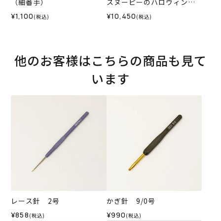
（細番手）
スヌーピーのハロウィンパ
ーティー＞
¥1,100
¥10,450
(税込)
(税込)
他のお客様はこちらの商品も見て
います
レース針 2号
かぎ針 9/0号
¥858
¥990
(税込)
(税込)