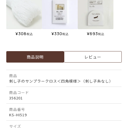
¥
308
¥
330
¥
693
税込
税込
税込
商品説明
レビュー
商品
刺し子のサンプラークロス＜四角模様＞（刺し子糸なし）
商品コード
356201
商品番号
KS-HI519
サイズ