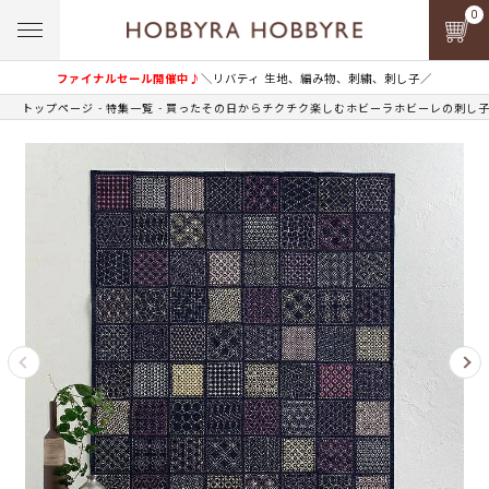
0
ファイナルセール開催中♪
＼リバティ 生地、編み物、刺繍、刺し子／
トップページ
特集一覧
買ったその日からチクチク楽しむホビーラホビーレの刺し