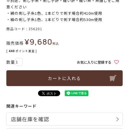
※別途、刺し子糸・刺し子針・縫い針・縫い糸・糸通しをご用
意ください
・綿の刺し子糸1色、1本どりで刺す場合約410m使用
・絹の刺し子糸1色、1本どりで刺す場合約530m使用
商品コード
356201
¥
9,680
販売価格
税込
[
440
ポイント進呈 ]
お気に入りに登録する
カートに入れる
関連キーワード