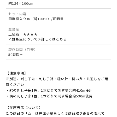
約124×100cm
セット内容
印刷線入り布（綿100%）/説明書
難易度
上級者 ★★★★
＜難易度について＞詳しくはこちら
製作時間（目安）
50時間～
【注意事項】
※別途、刺し子糸・刺し子針・縫い針・縫い糸・糸通しをご用
意ください
・綿の刺し子糸1色、1本どりで刺す場合約410m使用
・絹の刺し子糸1色、1本どりで刺す場合約530m使用
【在庫表示について】
この商品の「△」は在庫少量もしくは商品取り寄せの表示で