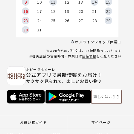
9
9
10
11
12
13
14
15
6
16
17
18
19
20
21
22
23
24
25
26
27
28
29
30
31
オンラインショップ休業日
※Webからのご注文は、24時間承っております
※各実店舗の営業時間・休業日は
店舗情報
をご覧ください
ホビーラホビーレ
公式アプリで最新情報をお届け！
サクサク見られて、楽しいお買い物♪
詳しくはこちら
お買い物ガイド
マイページ