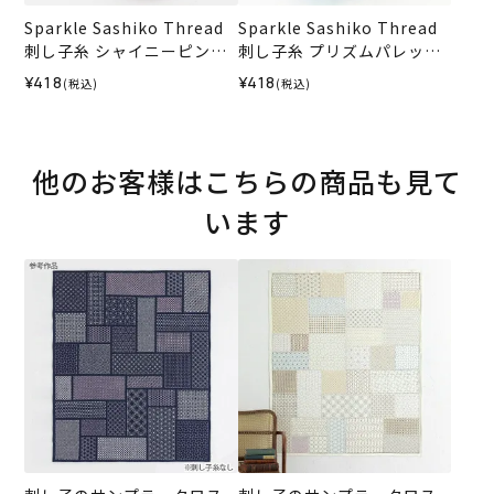
Sparkle Sashiko Thread
Sparkle Sashiko Thread
刺し子糸 シャイニーピンク
刺し子糸 プリズムパレット
＜504＞
＜551＞
¥418
¥418
(税込)
(税込)
他のお客様はこちらの商品も見て
います