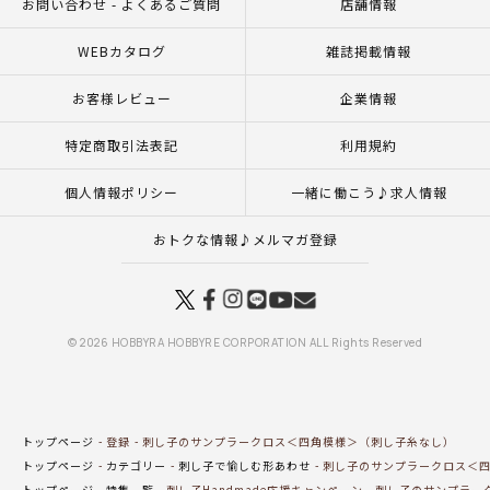
お問い合わせ - よくあるご質問
店舗情報
WEBカタログ
雑誌掲載情報
お客様レビュー
企業情報
特定商取引法表記
利用規約
個人情報ポリシー
一緒に働こう♪求人情報
おトクな情報♪メルマガ登録
© 2026 HOBBYRA HOBBYRE CORPORATION ALL Rights Reserved
トップページ
登録
刺し子のサンプラークロス＜四角模様＞（刺し子糸なし）
トップページ
カテゴリー
刺し子で愉しむ形あわせ
刺し子のサンプラークロス＜四
トップページ
特集一覧
刺し子Handmade応援キャンペーン
刺し子のサンプラー