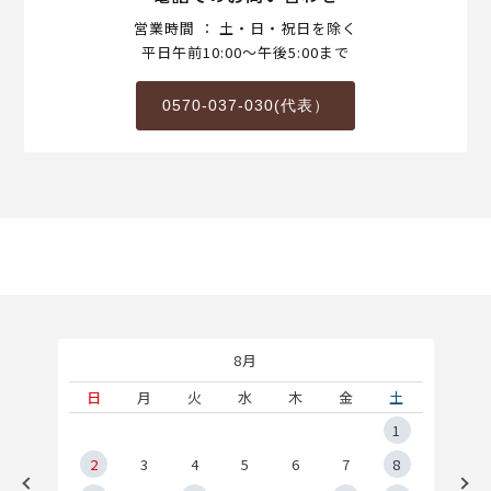
営業時間 ： 土・日・祝日を除く
平日午前10:00～午後5:00まで
0570-037-030(代表）
8月
土
日
月
火
水
木
金
土
5
1
2
2
3
4
5
6
7
8