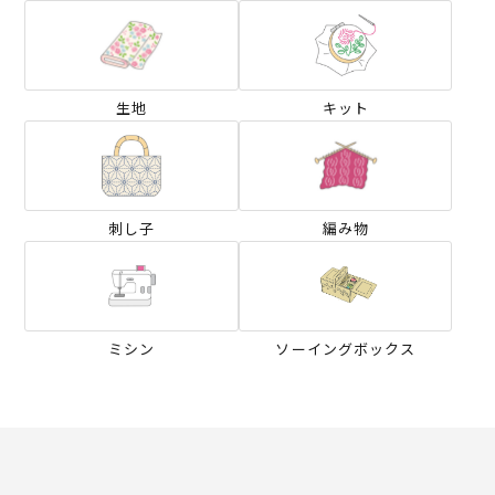
生地
キット
刺し子
編み物
ミシン
ソーイングボックス