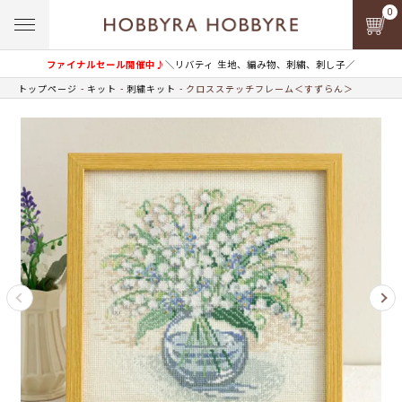
0
ファイナルセール開催中♪
＼リバティ 生地、編み物、刺繍、刺し子／
トップページ
キット
刺繍キット
クロスステッチフレーム＜すずらん＞