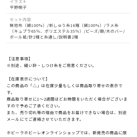
イラスト
平野明子
セット内容
無地布（綿100%）/刺しゅう糸16種（綿100%）/ラメ糸
（キュプラ65％、ポリエステル35％）/ビーズ/額/木のバー/
ボール紙/針2種と糸通し/説明書2種
【注意事項】
※別途、縫い針・しつけ糸をご用意ください。
【在庫表示について】
この商品の「△」は在庫少量もしくは商品取り寄せの表示で
す。
商品取り寄せに1～2週間ほどお時間をいただく場合がございま
すので予めご了承ください。
また、売り切れ等の理由で商品をお届けできない場合は、別途
メールにてご連絡させていただきます。
ホビーラホビーレオンラインショップでは、新発売の商品に限