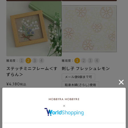
難易度：
難易度：
ステッチミニフレーム＜す
刺し子 フレッシュレモン
ずらん＞
メール便6個まで可
¥
4,180
税込
和泉木綿(さらし)使用
¥
572
税込
カートに入れる
カートに入れる