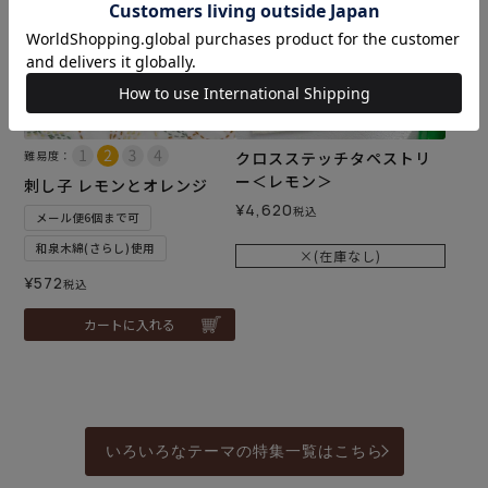
難易度：
クロスステッチタペストリ
ー＜レモン＞
刺し子 レモンとオレンジ
¥
4,620
税込
メール便6個まで可
和泉木綿(さらし)使用
×(在庫なし)
¥
572
税込
カートに入れる
いろいろなテーマの特集一覧はこちら