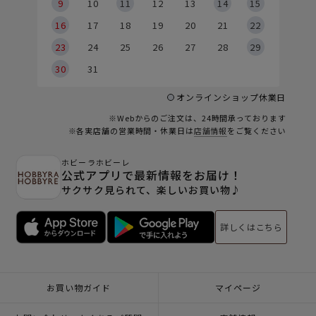
9
9
10
11
12
13
14
15
6
16
17
18
19
20
21
22
23
24
25
26
27
28
29
30
31
オンラインショップ休業日
※Webからのご注文は、24時間承っております
※各実店舗の営業時間・休業日は
店舗情報
をご覧ください
ホビーラホビーレ
公式アプリで最新情報をお届け！
サクサク見られて、楽しいお買い物♪
詳しくはこちら
お買い物ガイド
マイページ