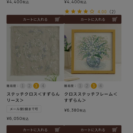
¥
4,400
¥
4,400
税込
税込
4.00
（2）
カートに入れる
カートに入れる
難易度：
難易度：
ステッチクロス＜すずらん
クロスステッチフレーム＜
リース＞
すずらん＞
メール便1個まで可
¥
6,380
税込
¥
6,050
税込
カートに入れる
カートに入れる