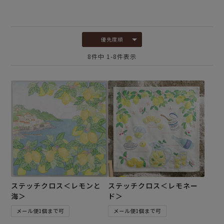
優先度順
8
件中
1
-
8
件表示
ステッチクロス＜レモンと
ステッチクロス＜レモネー
海＞
ド＞
メール便1個まで可
メール便1個まで可