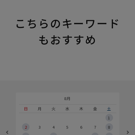
こちらのキーワード
もおすすめ
8月
土
日
月
火
水
木
金
土
5
1
2
2
3
4
5
6
7
8