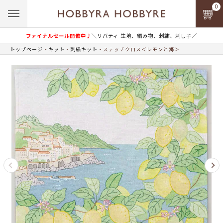
0
ファイナルセール開催中♪
＼リバティ 生地、編み物、刺繍、刺し子／
トップページ
キット
刺繍キット
ステッチクロス＜レモンと海＞