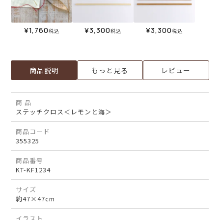
¥
1,760
¥
3,300
¥
3,300
税込
税込
税込
商品説明
もっと見る
レビュー
商 品
ステッチクロス＜レモンと海＞
商品コード
355325
商品番号
KT-KF1234
サイズ
約47×47cm
イラスト