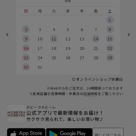
8月
土
日
月
火
水
木
金
土
5
1
2
2
3
4
5
6
7
8
9
9
10
11
12
13
14
15
6
16
17
18
19
20
21
22
23
24
25
26
27
28
29
30
31
オンラインショップ休業日
※Webからのご注文は、24時間承っております
※各実店舗の営業時間・休業日は
店舗情報
をご覧ください
ホビーラホビーレ
公式アプリで最新情報をお届け！
サクサク見られて、楽しいお買い物♪
詳しくはこちら