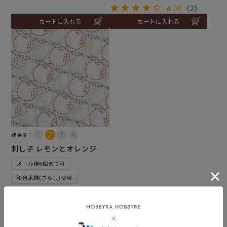
4.00
（2）
カートに入れる
カートに入れる
難易度：
刺し子 レモンとオレンジ
メール便6個まで可
和泉木綿(さらし)使用
¥
572
税込
カートに入れる