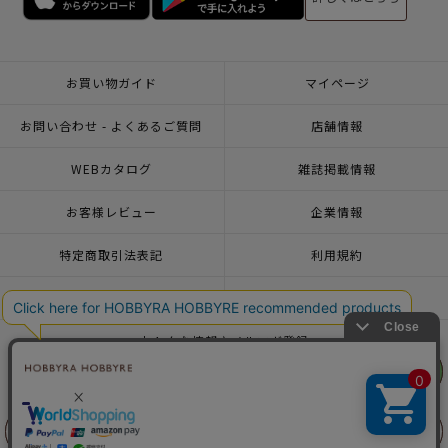
お買い物ガイド
マイページ
お問い合わせ - よくあるご質問
店舗情報
WEBカタログ
雑誌掲載情報
お客様レビュー
企業情報
特定商取引法表記
利用規約
個人情報ポリシー
一緒に働こう♪求人情報
おトクな情報♪メルマガ登録
リリヤン
リリヤン
フェア
フェア
© 2026 HOBBYRA HOBBYRE CORPORATION ALL Rights Reserved
前に戻る
前に戻る
上に戻る
上に戻る