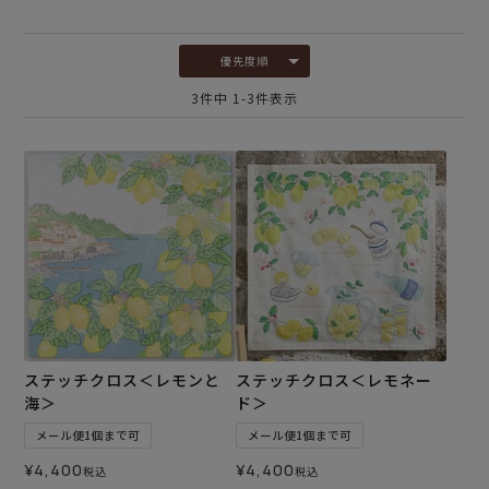
優先度順
3
件中
1
-
3
件表示
ステッチクロス＜レモンと
ステッチクロス＜レモネー
海＞
ド＞
メール便1個まで可
メール便1個まで可
¥
4,400
¥
4,400
税込
税込