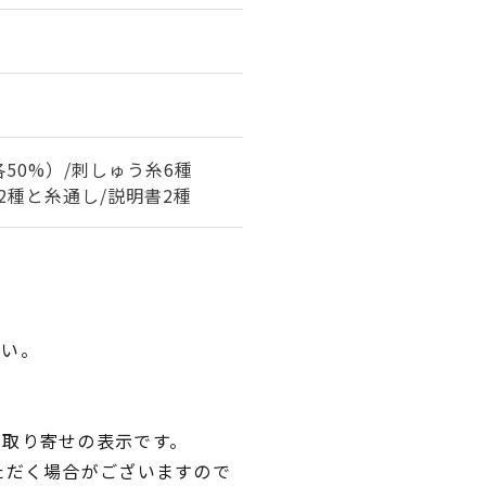
50%）/刺しゅう糸6種
針2種と糸通し/説明書2種
さい。
品取り寄せの表示です。
ただく場合がございますので