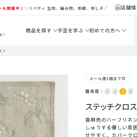
店舗情
ール開催中♪
＼リバティ 生地、編み物、刺繍、刺し子／
商品を探す
手芸を学ぶ
初めての方へ
料！
ス＞
メール便1個まで可
難易度：
ステッチクロ
亜麻色のハーフリネ
しゅうする優しい雰
せやすく、カバーク