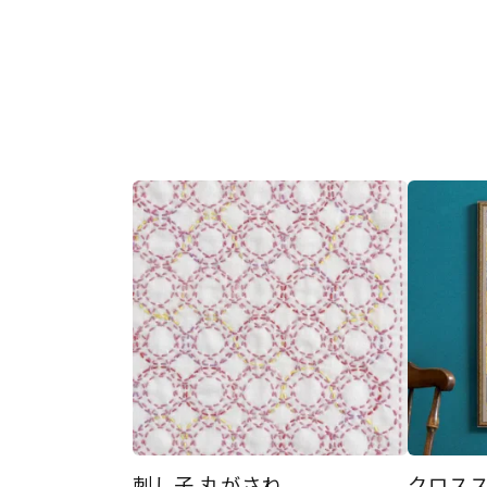
刺し子 丸がさね
クロス