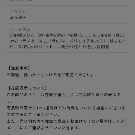
イラスト
富丘珠子
セット内容
印刷線入り布（綿･麻各50%）/接着芯/ししゅう糸6種（綿10
0%）/ラメ糸（キュプラ65％、ポリエステル35％）/紙ひも/
ビーズ/額/木のバー/ボール紙/針2種と糸通し/説明書
【注意事項】
※別途、縫い針・しつけ糸をご用意ください。
【在庫表示について】
この商品の「△」は在庫少量もしくは商品取り寄せの表示で
す。
商品取り寄せに1～2週間ほどお時間をいただく場合がございま
すので予めご了承ください。
また、売り切れ等の理由で商品をお届けできない場合は、別途
メールにてご連絡させていただきます。