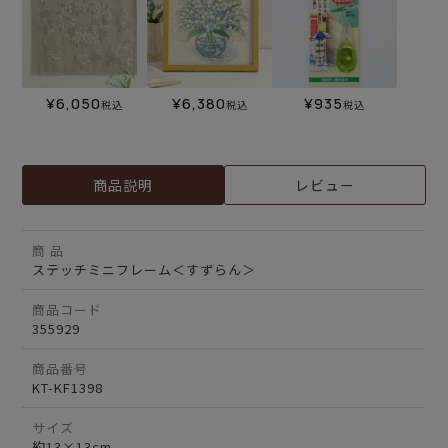
¥
6,050
¥
6,380
¥
935
税込
税込
税込
商品説明
レビュー
商 品
ステッチミニフレーム＜すずらん＞
商品コード
355929
商品番号
KT-KF1398
サイズ
約13×13cm