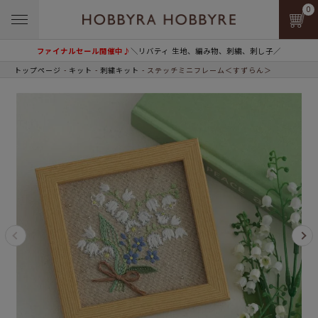
0
ファイナルセール開催中♪
＼リバティ 生地、編み物、刺繍、刺し子／
トップページ
キット
刺繍キット
ステッチミニフレーム＜すずらん＞