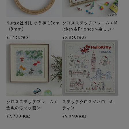
Nurge社 刺しゅう枠 10cm
クロスステッチフレーム＜M
（8mm）
ickey＆Friends～楽しい一
日～＞
¥1,430
¥5,830
(税込)
(税込)
クロスステッチフレーム＜
ステッチクロス＜ハローキ
金魚の泳ぐ水面＞
ティ＞
¥7,700
¥4,840
(税込)
(税込)