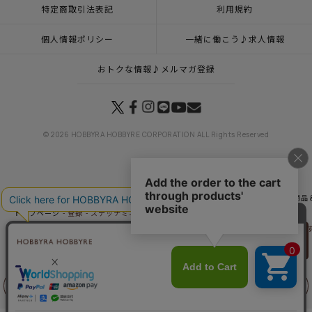
特定商取引法表記
利用規約
個人情報ポリシー
一緒に働こう♪求人情報
おトクな情報♪メルマガ登録
© 2026 HOBBYRA HOBBYRE CORPORATION ALL Rights Reserved
トップページ
商品
マンスリープレス3月号掲載商品
3月19日（木）発売の新商品
トップページ
登録
ステッチミニフレーム＜すずらん＞
トップページ
カテゴリー
すずらん ～幸せの小さな花～
ステッチミニフレーム＜
リリヤン
トップページ
フランス刺繍
ステッチミニフレーム＜すずらん＞
フェア
トップページ
キット
フレーム
ステッチミニフレーム＜すずらん＞
トップページ
インテリア・飾り
ステッチミニフレーム＜すずらん＞
トップページ
商品
ステッチミニフレーム＜すずらん＞
前に戻る
上に戻る
トップページ
特集一覧
四季を彩るフラワー
ステッチミニフレーム＜すずらん＞