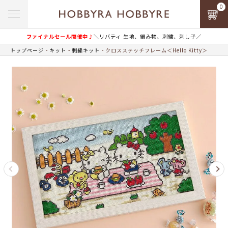
0
ファイナルセール開催中♪
＼リバティ 生地、編み物、刺繍、刺し子／
トップページ
キット
刺繍キット
クロスステッチフレーム＜Hello Kitty＞