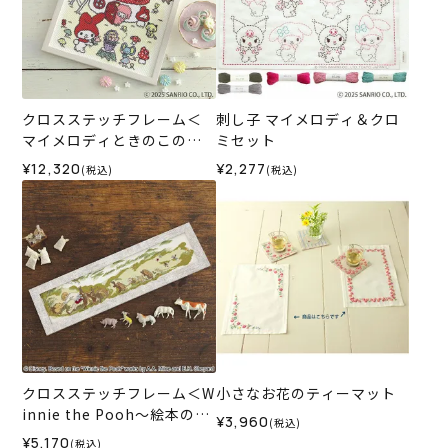
クロスステッチフレーム＜
刺し子 マイメロディ＆クロ
マイメロディときのこの森
ミセット
＞
¥12,320
¥2,277
(税込)
(税込)
クロスステッチフレーム＜W
小さなお花のティーマット
innie the Pooh～絵本の中
¥3,960
(税込)
から～＞
¥5,170
(税込)