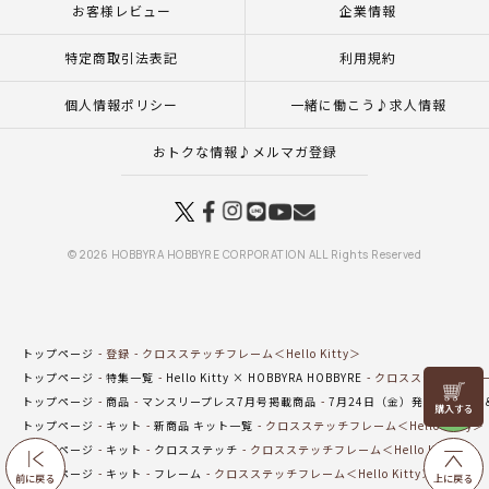
お客様レビュー
企業情報
特定商取引法表記
利用規約
個人情報ポリシー
一緒に働こう♪求人情報
おトクな情報♪メルマガ登録
© 2026 HOBBYRA HOBBYRE CORPORATION ALL Rights Reserved
トップページ
登録
クロスステッチフレーム＜Hello Kitty＞
トップページ
特集一覧
Hello Kitty × HOBBYRA HOBBYRE
クロスステッチフレーム＜
リリヤン
トップページ
商品
マンスリープレス7月号掲載商品
7月24日（金）発売の新商品
フェア
トップページ
キット
新商品 キット一覧
クロスステッチフレーム＜Hello Kitty＞
トップページ
キット
クロスステッチ
クロスステッチフレーム＜Hello Kitty＞
トップページ
キット
フレーム
クロスステッチフレーム＜Hello Kitty＞
前に戻る
上に戻る