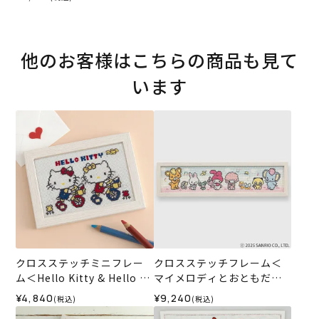
他のお客様はこちらの商品も見て
います
クロスステッチミニフレー
クロスステッチフレーム＜
ム＜Hello Kitty & Hello Mi
マイメロディとおともだち
mmy＞
＞
¥4,840
¥9,240
(税込)
(税込)