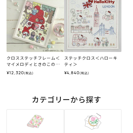
クロスステッチフレーム＜
ステッチクロス＜ハローキ
マイメロディときのこの森
ティ＞
＞
¥12,320
¥4,840
(税込)
(税込)
カテゴリーから探す