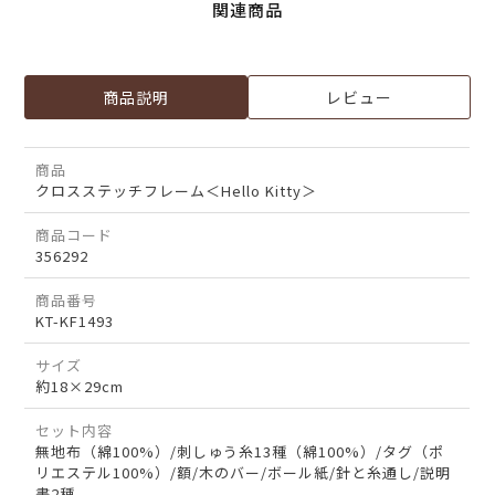
関連商品
商品説明
レビュー
商品
クロスステッチフレーム＜Hello Kitty＞
商品コード
356292
商品番号
KT-KF1493
サイズ
約18×29cm
セット内容
無地布（綿100%）/刺しゅう糸13種（綿100%）/タグ（ポ
リエステル100%）/額/木のバー/ボール紙/針と糸通し/説明
書2種