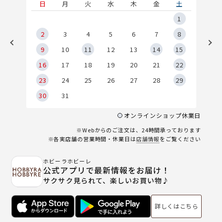
土
日
月
火
水
木
金
土
5
1
2
2
3
4
5
6
7
8
9
9
10
11
12
13
14
15
6
16
17
18
19
20
21
22
23
24
25
26
27
28
29
30
31
オンラインショップ休業日
※Webからのご注文は、24時間承っております
※各実店舗の営業時間・休業日は
店舗情報
をご覧ください
ホビーラホビーレ
公式アプリで最新情報をお届け！
サクサク見られて、楽しいお買い物♪
詳しくはこちら