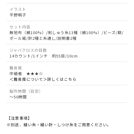
イラスト
平野明子
セット内容
無地布（綿100%）/刺しゅう糸13種（綿100%）/ビーズ/額/
ボール紙/針2種と糸通し/説明書2種
ジャバクロスの目数
14カウント/1インチ 約55目/10cm
難易度
中級者 ★★★☆
＜難易度について＞詳しくはこちら
製作時間（目安）
～50時間
【注意事項】
※別途、縫い糸・縫い針・しつけ糸をご用意ください。