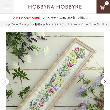
0
ファイナルセール開催中♪
＼リバティ 生地、編み物、刺繍、刺し子／
トップページ
キット
刺繍キット
クロスステッチフレーム＜ハーブガーランド＞