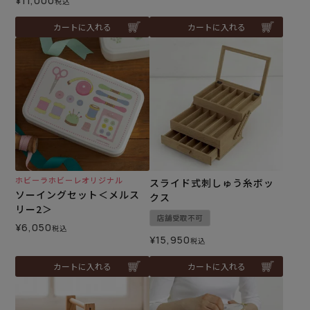
¥
11,000
税込
カートに入れる
カートに入れる
ホビーラホビーレオリジナル
スライド式刺しゅう糸ボッ
ソーイングセット＜メルス
クス
リー2＞
店舗受取不可
¥
6,050
税込
¥
15,950
税込
カートに入れる
カートに入れる