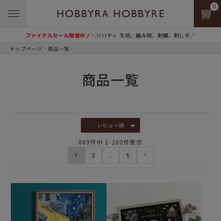
0
ファイナルセール開催中♪
＼リバティ 生地、編み物、刺繍、刺し子／
トップページ
商品一覧
商品一覧
レビュー順
869
件中
1
-
200
件表示
1
2
…
5