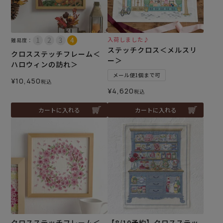
入荷しました♪
難易度：
ステッチクロス＜メルスリ
クロスステッチフレーム＜
ー＞
ハロウィンの訪れ＞
メール便1個まで可
¥
10,450
税込
¥
4,620
税込
カートに入れる
カートに入れる
クロスステッチフレーム＜
【8/10予約】クロスステッ