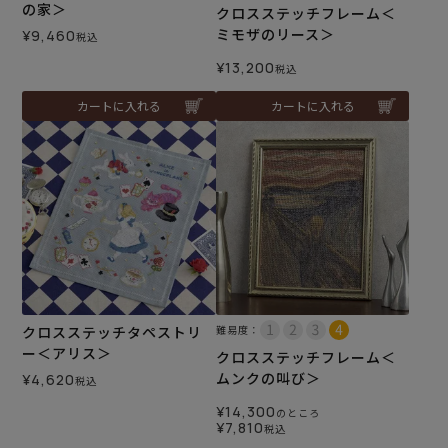
の家＞
クロスステッチフレーム＜
ミモザのリース＞
¥
9,460
税込
¥
13,200
税込
カートに入れる
カートに入れる
クロスステッチタペストリ
難易度：
ー＜アリス＞
クロスステッチフレーム＜
ムンクの叫び＞
¥
4,620
税込
¥
14,300
のところ
¥
7,810
税込