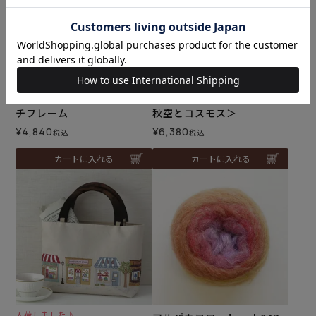
ハロウィンのクロスステッ
クロスステッチフレーム＜
チフレーム
秋空とコスモス＞
¥
4,840
¥
6,380
税込
税込
カートに入れる
カートに入れる
入荷しました♪