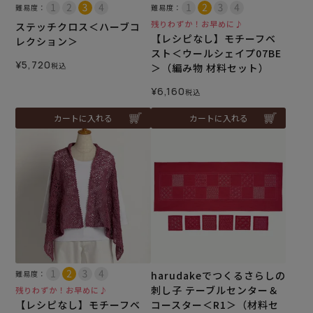
難易度：
難易度：
残りわずか！お早めに♪
ステッチクロス＜ハーブコ
【レシピなし】モチーフベ
レクション＞
スト＜ウールシェイプ07BE
¥
5,720
税込
＞（編み物 材料セット）
¥
6,160
税込
カートに入れる
カートに入れる
難易度：
harudakeでつくるさらしの
刺し子 テーブルセンター＆
残りわずか！お早めに♪
【レシピなし】モチーフベ
コースター＜R1＞（材料セ