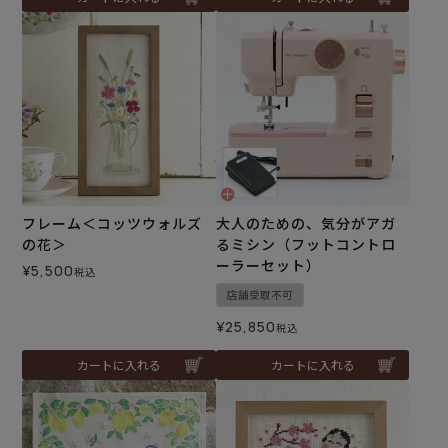
フレーム＜コッツウォルズ
大人のための、気分がアガ
の花＞
るミシン（フットコントロ
ーラーセット）
¥
5,500
税込
店舗受取不可
¥
25,850
税込
カートに入れる
カートに入れる