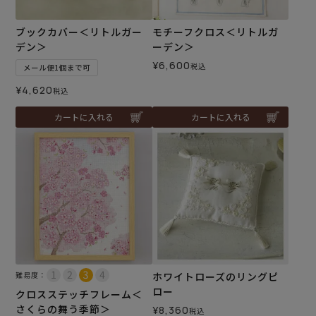
ブックカバー＜リトルガー
モチーフクロス＜リトルガ
デン＞
ーデン＞
¥
6,600
税込
メール便1個まで可
¥
4,620
税込
カートに入れる
カートに入れる
難易度：
ホワイトローズのリングピ
ロー
クロスステッチフレーム＜
さくらの舞う季節＞
¥
8,360
税込