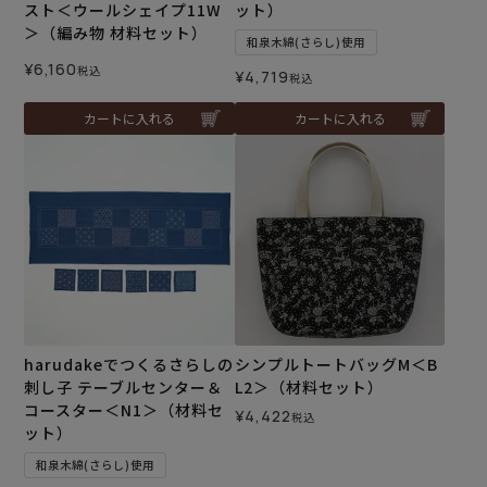
スト＜ウールシェイプ11W
ット）
＞（編み物 材料セット）
和泉木綿(さらし)使用
¥
6,160
税込
¥
4,719
税込
カートに入れる
カートに入れる
harudakeでつくるさらしの
シンプルトートバッグM＜B
刺し子 テーブルセンター＆
L2＞（材料セット）
コースター＜N1＞（材料セ
¥
4,422
税込
ット）
和泉木綿(さらし)使用