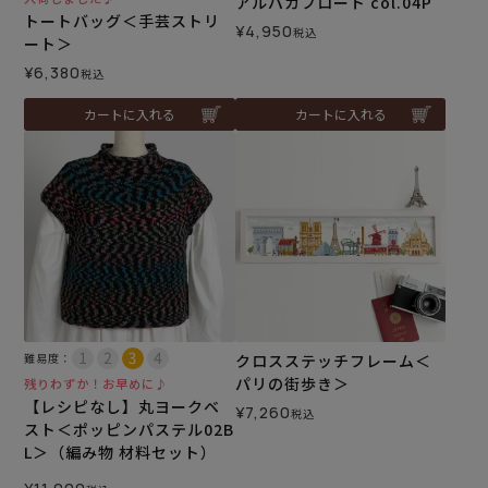
アルパカフロート col.04P
トートバッグ＜手芸ストリ
¥
4,950
税込
ート＞
¥
6,380
税込
カートに入れる
カートに入れる
難易度：
クロスステッチフレーム＜
パリの街歩き＞
残りわずか！お早めに♪
【レシピなし】丸ヨークベ
¥
7,260
税込
スト＜ポッピンパステル02B
L＞（編み物 材料セット）