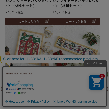
シンプルトートバッグM＜IV
シンプルトートバッグM＜B
3＞（材料セット）
3＞（材料セット）
¥
4,752
¥
4,752
税込
税込
カートに入れる
カートに入れる
リリヤン
難易度：
難易度：
フェア
クロスステッチフレーム＜
クロスステッチフレーム＜
スヌーピーのクリスマスハ
スヌーピーと雪だるま＞
前に戻る
上に戻る
ウス＞
¥
9,130
税込
¥
10,560
税込
商品を探す
手芸を学ぶ
ガイド
店舗情報
ログイン