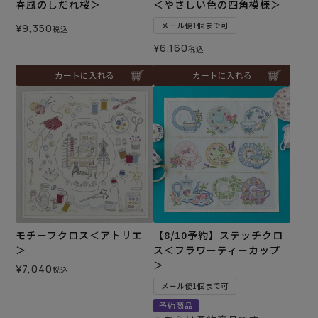
春風のしだれ桜＞
＜やさしい色の四角模様＞
メール便1個まで可
¥
9,350
税込
¥
6,160
税込
カートに入れる
カートに入れる
モチーフクロス＜アトリエ
【8/10予約】ステッチクロ
＞
ス＜フラワーティーカップ
＞
¥
7,040
税込
メール便1個まで可
予約商品