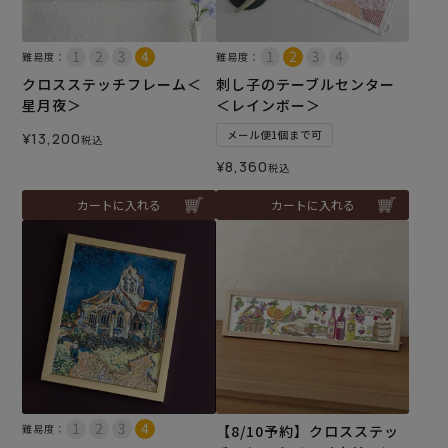
難易度：
難易度：
クロスステッチフレーム＜
刺し子のテーブルセンター
星月夜＞
＜レインボー＞
メール便1個まで可
¥
13,200
税込
¥
8,360
税込
カートに入れる
カートに入れる
難易度：
【8/10予約】クロスステッ