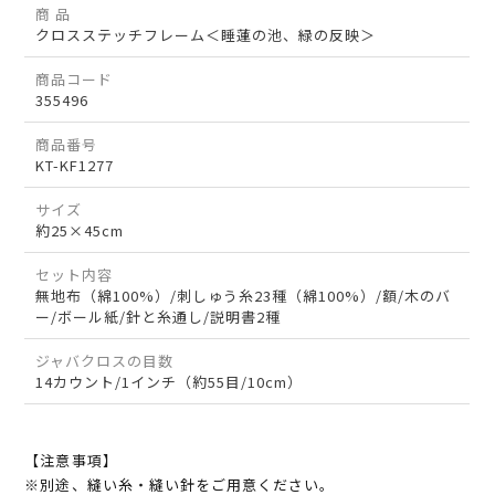
商 品
クロスステッチフレーム＜睡蓮の池、緑の反映＞
商品コード
355496
商品番号
KT-KF1277
サイズ
約25×45cm
セット内容
無地布（綿100%）/刺しゅう糸23種（綿100%）/額/木のバ
ー/ボール紙/針と糸通し/説明書2種
ジャバクロスの目数
14カウント/1インチ（約55目/10cm）
【注意事項】
※別途、縫い糸・縫い針をご用意ください。