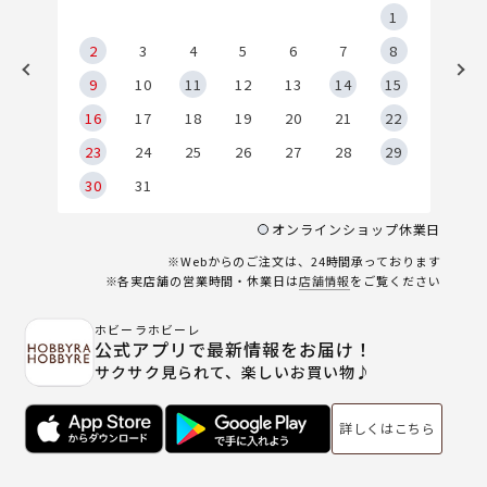
5
1
2
2
3
4
5
6
7
8
9
9
10
11
12
13
14
15
6
16
17
18
19
20
21
22
23
24
25
26
27
28
29
30
31
オンラインショップ休業日
※Webからのご注文は、24時間承っております
※各実店舗の営業時間・休業日は
店舗情報
をご覧ください
ホビーラホビーレ
公式アプリで最新情報をお届け！
サクサク見られて、楽しいお買い物♪
詳しくはこちら