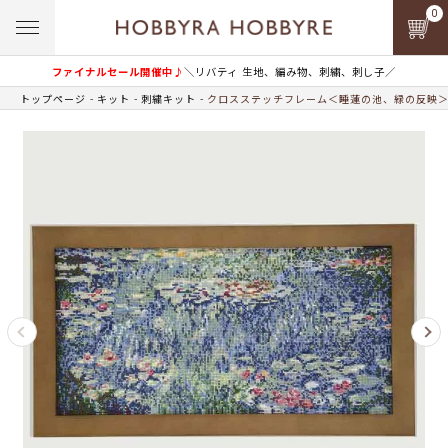
0
ファイナルセール開催中♪
＼リバティ 生地、編み物、刺繍、刺し子／
トップページ
キット
刺繍キット
クロスステッチフレーム＜睡蓮の池、緑の反映