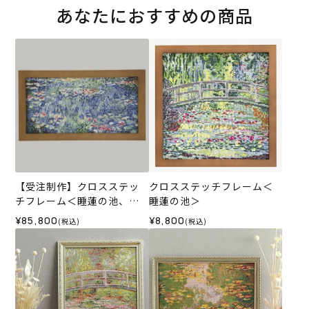
あなたにおすすめの商品
【受注制作】クロスステッ
クロスステッチフレーム＜
チフレーム＜睡蓮の池、緑
睡蓮の池＞
の反映＞※キャンセル不可
¥85,800
¥8,800
(税込)
(税込)