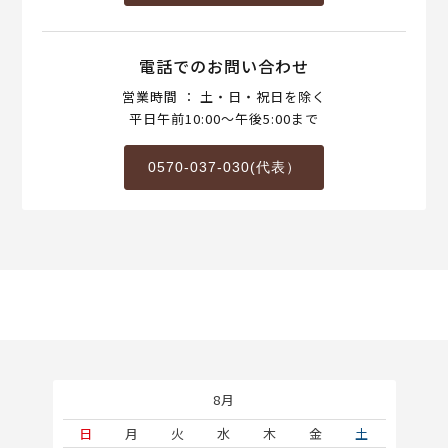
電話でのお問い合わせ
営業時間 ： 土・日・祝日を除く
平日午前10:00～午後5:00まで
0570-037-030(代表）
8月
土
日
月
火
水
木
金
土