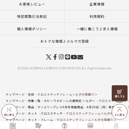
お客様レビュー
企業情報
特定商取引法表記
利用規約
個人情報ポリシー
一緒に働こう♪求人情報
おトクな情報♪メルマガ登録
© 2026 HOBBYRA HOBBYRE CORPORATION ALL Rights Reserved
リリヤン
トップページ
登録
クロスステッチフレーム＜七夕の笹飾り＞
フェア
トップページ
特集一覧
ホビーラホビーレの歳時記 ～七夕～
クロスステッチフレ
トップページ
商品
マンスリープレス4月号掲載商品
4月20日（月）発売の商品
トップページ
キット
クロスステッチ
クロスステッチフレーム＜七夕の笹飾り＞
前に戻る
上に戻る
トップページ
キット
フレーム
クロスステッチフレーム＜七夕の笹飾り＞
トップページ
インテリア・飾り
クロスステッチフレーム＜七夕の笹飾り＞