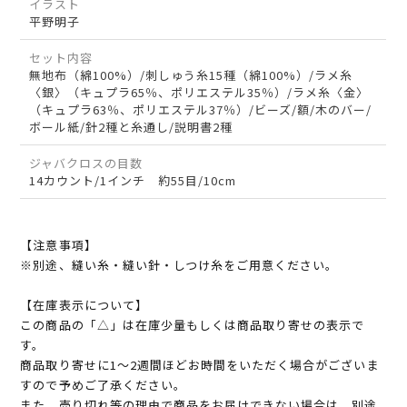
イラスト
平野明子
セット内容
無地布（綿100%）/刺しゅう糸15種（綿100%）/ラメ糸
〈銀〉（キュプラ65％、ポリエステル35％）/ラメ糸〈金〉
（キュプラ63％、ポリエステル37％）/ビーズ/額/木のバー/
ボール紙/針2種と糸通し/説明書2種
ジャバクロスの目数
14カウント/1インチ 約55目/10cm
【注意事項】
※別途、縫い糸・縫い針・しつけ糸をご用意ください。
【在庫表示について】
この商品の「△」は在庫少量もしくは商品取り寄せの表示で
す。
商品取り寄せに1～2週間ほどお時間をいただく場合がございま
すので予めご了承ください。
また、売り切れ等の理由で商品をお届けできない場合は、別途