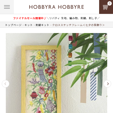
0
ファイナルセール開催中♪
＼リバティ 生地、編み物、刺繍、刺し子／
トップページ
キット
刺繍キット
クロスステッチフレーム＜七夕の笹飾り＞