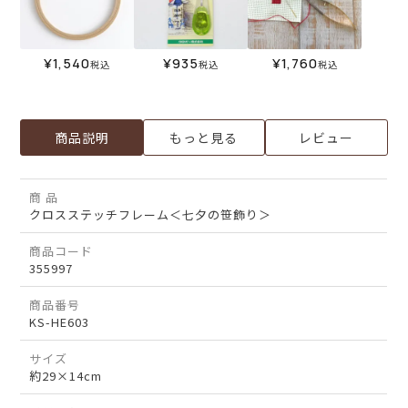
¥
1,540
¥
935
¥
1,760
税込
税込
税込
商品説明
もっと見る
レビュー
商 品
クロスステッチフレーム＜七夕の笹飾り＞
商品コード
355997
商品番号
KS-HE603
サイズ
約29×14cm