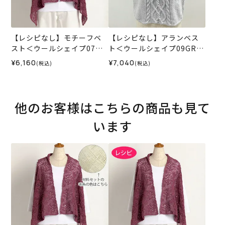
【レシピなし】モチーフベ
【レシピなし】アランベス
スト＜ウールシェイプ07BE
ト＜ウールシェイプ09GR＞
＞（編み物 材料セット）
（編み物 材料セット）
¥6,160
¥7,040
(税込)
(税込)
他のお客様はこちらの商品も見て
います