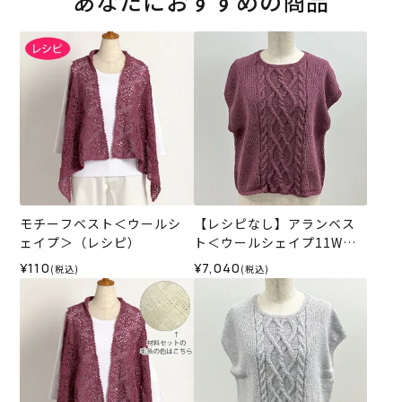
あなたにおすすめの商品
モチーフベスト＜ウールシ
【レシピなし】アランベス
ェイプ＞（レシピ）
ト＜ウールシェイプ11W＞
（編み物 材料セット）
¥110
¥7,040
(税込)
(税込)