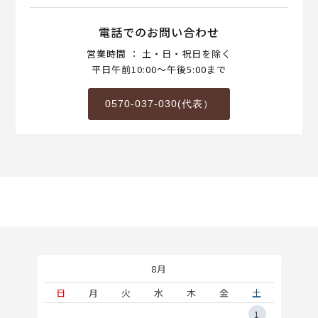
電話でのお問い合わせ
営業時間 ： 土・日・祝日を除く
平日午前10:00～午後5:00まで
0570-037-030(代表）
8月
土
日
月
火
水
木
金
土
5
1