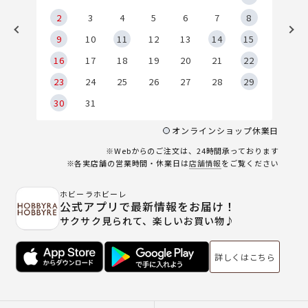
2
2
3
4
5
6
7
8
9
9
10
11
12
13
14
15
6
16
17
18
19
20
21
22
23
24
25
26
27
28
29
30
31
オンラインショップ休業日
※Webからのご注文は、24時間承っております
※各実店舗の営業時間・休業日は
店舗情報
をご覧ください
ホビーラホビーレ
公式アプリで最新情報をお届け！
サクサク見られて、楽しいお買い物♪
詳しくはこちら