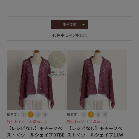
優先度順
45
件中
1
-
45
件表示
難易度：
難易度：
残りわずか！お早めに♪
残りわずか！お早めに♪
【レシピなし】モチーフベ
【レシピなし】モチーフベ
スト＜ウールシェイプ07BE
スト＜ウールシェイプ11W