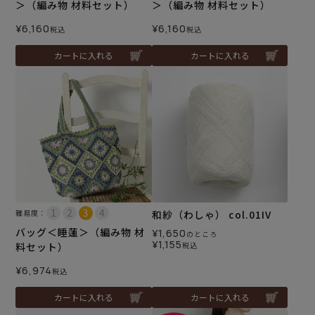
＞（編み物 材料セット）
＞（編み物 材料セット）
¥
6,160
¥
6,160
税込
税込
カートに入れる
カートに入れる
難易度：
和紗（わしゃ） col.01IV
バッグ＜睡蓮＞（編み物 材
¥
1,650
のところ
¥
1,155
料セット）
税込
¥
6,974
税込
カートに入れる
カートに入れる