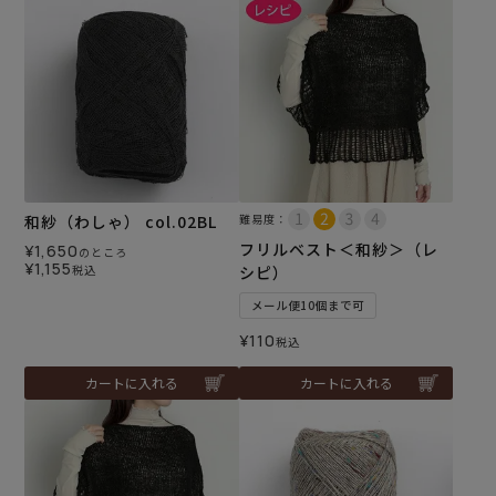
和紗（わしゃ） col.02BL
難易度：
フリルベスト＜和紗＞（レ
¥
1,650
のところ
¥
1,155
税込
シピ）
メール便10個まで可
¥
110
税込
カートに入れる
カートに入れる