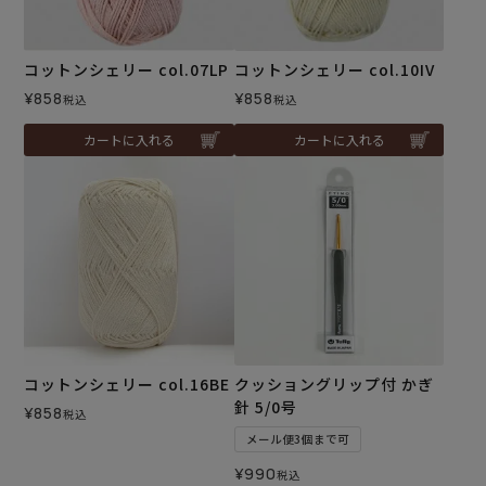
コットンシェリー col.07LP
コットンシェリー col.10IV
¥
858
¥
858
税込
税込
カートに入れる
カートに入れる
コットンシェリー col.16BE
クッショングリップ付 かぎ
針 5/0号
¥
858
税込
メール便3個まで可
¥
990
税込