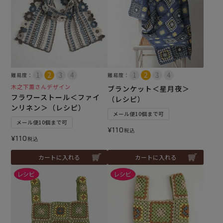
難易度：
難易度：
木之下薫さんデザイン
ブランケット＜星月夜＞
フラワーストール＜ファイ
（レシピ）
ンリネン＞（レシピ）
メール便10個まで可
メール便10個まで可
¥
110
税込
¥
110
税込
カートに入れる
カートに入れる