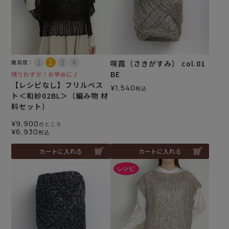
難易度：
咲霞（さきがすみ） col.01
BE
残りわずか！お早めに♪
【レシピなし】フリルベス
¥
1,540
税込
ト＜和紗02BL＞（編み物 材
料セット）
¥
9,900
のところ
¥
6,930
税込
カートに入れる
カートに入れる