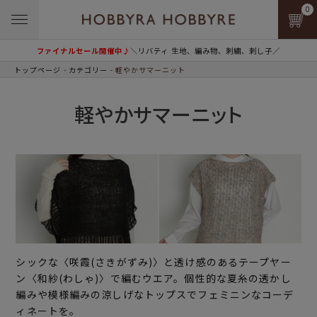
0
ファイナルセール開催中♪
＼リバティ 生地、編み物、刺繍、刺し子／
トップページ
カテゴリー
軽やかサマーニット
軽やかサマーニット
シックな〈咲霞(さきがずみ)〉と透け感のあるテープヤー
ン〈和紗(わしゃ)〉で編むウエア。個性的な夏糸の透かし
編みや模様編みの涼しげなトップスでフェミニンなコーデ
ィネートを。