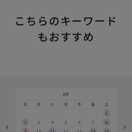
こちらのキーワード
もおすすめ
8月
土
日
月
火
水
木
金
土
5
1
2
2
3
4
5
6
7
8
9
9
10
11
12
13
14
15