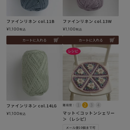
ファインリネン col.11B
ファインリネン col.13W
¥
1,100
¥
1,100
税込
税込
カートに入れる
カートに入れる
ファインリネン col.14LG
難易度：
マット＜コットンシェリー
¥
1,100
税込
＞（レシピ）
メール便10個まで可