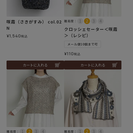
咲霞（さきがすみ） col.02
難易度：
N
クロッシェセーター＜咲霞
＞（レシピ）
¥
1,540
税込
メール便10個まで可
¥
110
税込
カートに入れる
カートに入れる
難易度：
難易度：