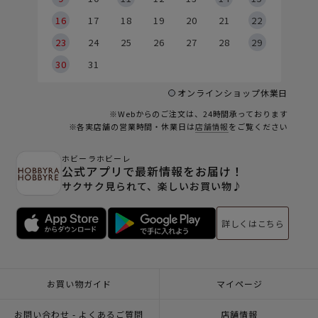
6
16
17
18
19
20
21
22
23
24
25
26
27
28
29
30
31
オンラインショップ休業日
※Webからのご注文は、24時間承っております
※各実店舗の営業時間・休業日は
店舗情報
をご覧ください
ホビーラホビーレ
公式アプリで最新情報をお届け！
サクサク見られて、楽しいお買い物♪
詳しくはこちら
お買い物ガイド
マイページ
お問い合わせ - よくあるご質問
店舗情報