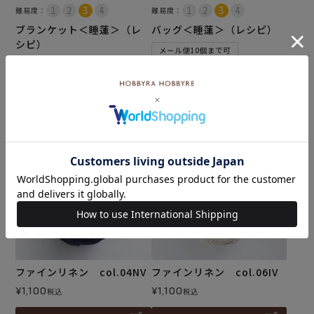
難易度：
難易度：
ブランケット＜睡蓮＞（レ
バッグ＜睡蓮＞（レシピ）
シピ）
メール便10個まで可
メール便10個まで可
¥
110
税込
¥
110
税込
カートに入れる
カートに入れる
ファインリネン col.04NV
ファインリネン col.06IV
¥
1,100
¥
1,100
税込
税込