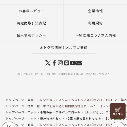
お客様レビュー
企業情報
特定商取引法表記
利用規約
個人情報ポリシー
一緒に働こう♪求人情報
おトクな情報♪メルマガ登録
© 2026 HOBBYRA HOBBYRE CORPORATION ALL Rights Reserved
トップページ
登録
【レシピなし】スクエアベスト＜アルパカフロート04P＞（編み
トップページ
特集一覧
幸せを編み込む期間限定特別セール！
【レシピなし】スク
リリヤン
トップページ
ニット
手編み糸
アルパカフロート
【レシピなし】スクエアベスト
フェア
トップページ
ニット
編み物材料セット
1玉で編める材料セット
【レシピなし】
トップページ
商品
【レシピなし】スクエアベスト＜アルパカフロート04P＞（編み