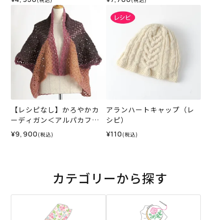
【レシピなし】かろやかカ
アランハートキャップ（レ
ーディガン＜アルパカフロ
シピ）
ート04P＞（編み物 材料セ
¥9,900
¥110
(税込)
(税込)
ット）
カテゴリーから探す