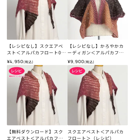
【レシピなし】スクエアベ
【レシピなし】かろやかカ
スト＜アルパカフロート03
ーディガン＜アルパカフロ
W＞（編み物 材料セット）
ート04P＞（編み物 材料セ
¥4,950
¥9,900
(税込)
(税込)
ット）
【無料ダウンロード】スク
スクエアベスト＜アルパカ
エアベスト＜アルパカフロ
フロート＞（レシピ）