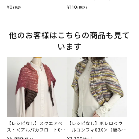
ート＞（レシピ）
¥0
¥110
(税込)
(税込)
他のお客様はこちらの商品も見て
います
【レシピなし】スクエアベ
【レシピなし】ボレロ＜ウ
スト＜アルパカフロート03
ールコンフィ03X＞（編み物
W＞（編み物 材料セット）
材料セット）
¥4,950
¥7,700
(税込)
(税込)