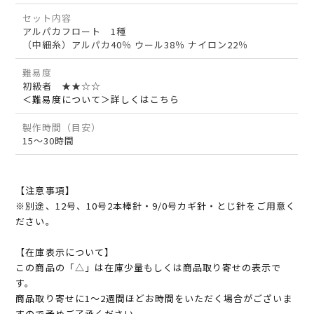
セット内容
アルパカフロート 1種
（中細糸）アルパカ40％ ウール38％ ナイロン22％
難易度
初級者 ★★☆☆
＜難易度について＞詳しくはこちら
製作時間（目安）
15～30時間
【注意事項】
※別途、12号、10号2本棒針・9/0号カギ針・とじ針をご用意く
ださい。
【在庫表示について】
この商品の「△」は在庫少量もしくは商品取り寄せの表示で
す。
商品取り寄せに1～2週間ほどお時間をいただく場合がございま
すので予めご了承ください。