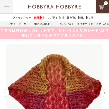
0
ファイナルセール開催中♪
＼リバティ 生地、編み物、刺繍、刺し子／
トップページ
ニット
編み物材料セット
【レシピなし】スクエアベスト＜アルパカ
こちらは材料だけのセットです。レシピ(つくり方シート)は含
まれていませんのでご注意ください。