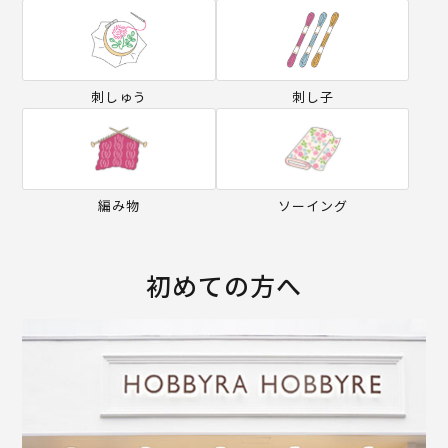
刺しゅう
刺し子
編み物
ソーイング
初めての方へ