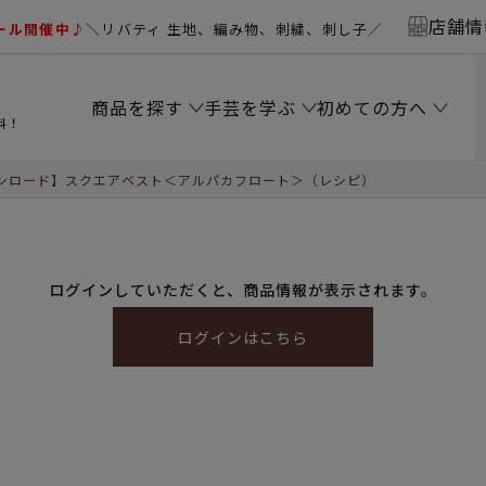
店舗情
ール開催中♪
＼リバティ 生地、編み物、刺繍、刺し子／
商品を探す
手芸を学ぶ
初めての方へ
料！
ンロード】スクエアベスト＜アルパカフロート＞（レシピ）
ログインしていただくと、商品情報が表示されます。
ログインはこちら