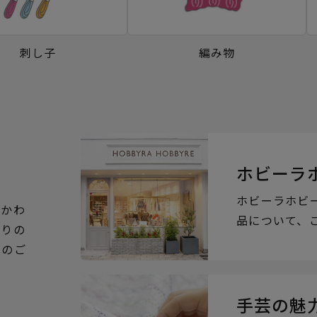
刺し子
編み物
ホビーラ
ホビーラホビ
るかわ
品について、
ぶりの
らのご
手芸の魅