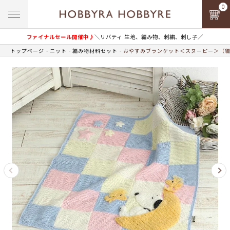
0
ファイナルセール開催中♪
＼リバティ 生地、編み物、刺繍、刺し子／
トップページ
ニット
編み物材料セット
おやすみブランケット＜スヌーピー＞（編