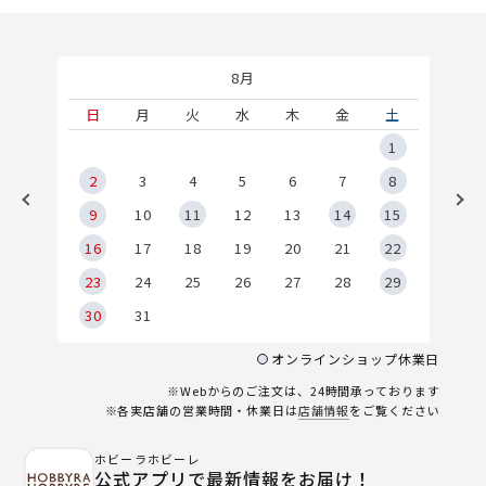
8月
土
日
月
火
水
木
金
土
5
1
2
2
3
4
5
6
7
8
9
9
10
11
12
13
14
15
6
16
17
18
19
20
21
22
23
24
25
26
27
28
29
30
31
オンラインショップ休業日
※Webからのご注文は、24時間承っております
※各実店舗の営業時間・休業日は
店舗情報
をご覧ください
ホビーラホビーレ
公式アプリで最新情報をお届け！