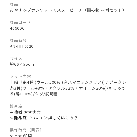
商品
おやすみブランケット＜スヌーピー＞（編み物 材料セット）
商品コード
406096
商品番号
KN-HHK620
サイズ
約66×55cm
セット内容
中細毛糸4種 (ウール100% (タスマニアンメリノ)) / ブークレ
糸3種(ウール48%・アクリル32%・ナイロン20%)/刺しゅう
糸(綿100%)/タグ/説明書
難易度
中級者 ★★★☆
＜難易度について＞詳しくはこちら
製作時間（目安）
50～80時間