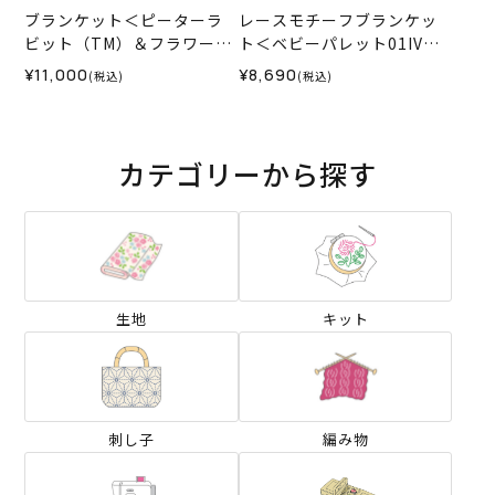
ブランケット＜ピーターラ
レースモチーフブランケッ
ビット（TM）＆フラワー＞
ト＜ベビーパレット01IV＞
（編み物 材料セット）
（編み物 材料セット）
¥11,000
¥8,690
(税込)
(税込)
カテゴリーから探す
生地
キット
刺し子
編み物