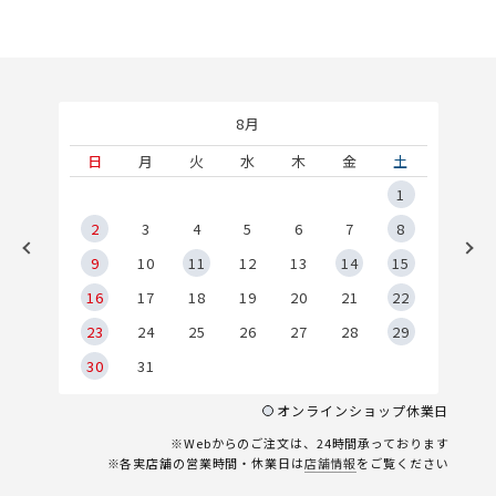
8月
土
日
月
火
水
木
金
土
5
1
2
2
3
4
5
6
7
8
9
9
10
11
12
13
14
15
6
16
17
18
19
20
21
22
23
24
25
26
27
28
29
30
31
オンラインショップ休業日
※Webからのご注文は、24時間承っております
※各実店舗の営業時間・休業日は
店舗情報
をご覧ください