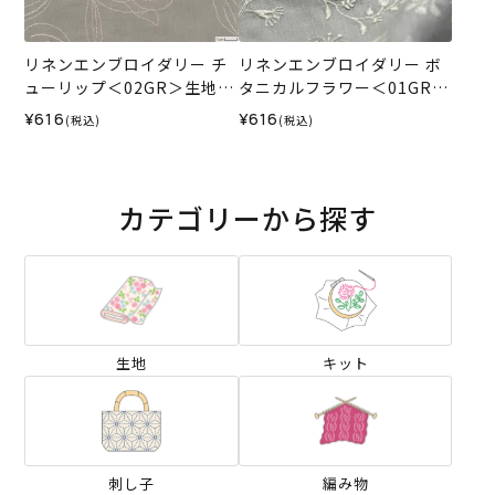
リネンエンブロイダリー チ
リネンエンブロイダリー ボ
ューリップ＜02GR＞生地
タニカルフラワー＜01GR＞
ホビーラホビーレデザイン
生地 ホビーラホビーレデザ
¥616
¥616
(税込)
(税込)
コレクション
インコレクション
カテゴリーから探す
生地
キット
刺し子
編み物