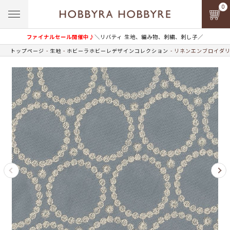
0
ファイナルセール開催中♪
＼リバティ 生地、編み物、刺繍、刺し子／
トップページ
生地
ホビーラホビーレデザインコレクション
リネンエンブロイダリ