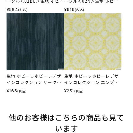
ークル＜01BE＞生地 ホビー
ークル＜02N＞生地 ホビー
ラホビーレデザインコレク
ラホビーレデザインコレク
¥594
¥616
(税込)
(税込)
ション
ション
生地 ホビーラホビーレデザ
生地 ホビーラホビーレデザ
インコレクション サークル
インコレクション エンブロ
ストライプ＜B＞
イダリーレース サークル＜3
¥165
¥231
(税込)
(税込)
Y＞
他のお客様はこちらの商品も見て
います