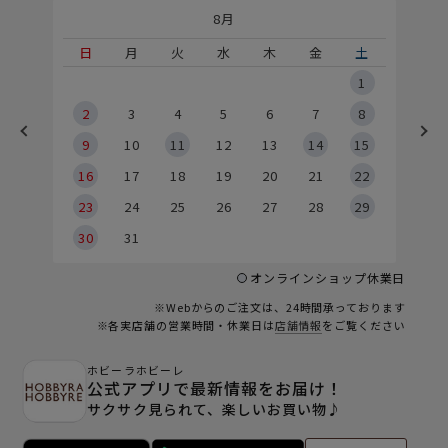
8月
土
日
月
火
水
木
金
土
5
1
2
2
3
4
5
6
7
8
9
9
10
11
12
13
14
15
6
16
17
18
19
20
21
22
23
24
25
26
27
28
29
30
31
オンラインショップ休業日
※Webからのご注文は、24時間承っております
※各実店舗の営業時間・休業日は
店舗情報
をご覧ください
ホビーラホビーレ
公式アプリで最新情報をお届け！
サクサク見られて、楽しいお買い物♪