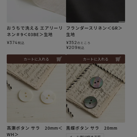
おうちで洗える エアリーリ
フランダースリネン＜GR＞
ネン＃9＜03BE＞生地
生地
¥
374
¥
352
税込
のところ
¥
209
税込
カートに入れる
カートに入れる
高瀬ボタン サラ 20mm＜
黒蝶ボタン サラ 20mm
WH＞
メール便30個まで可