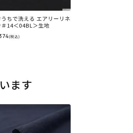
おうちで洗える エアリーリネ
ン＃14＜04BL＞生地
374
(税込)
います