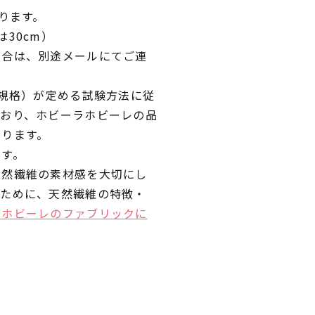
ります。
30cm）
場合は、別途メールにてご連
業規格）が定める試験方法に従
ており、ホビーラホビーレの品
おります。
です。
天然繊維の素材感を大切にし
くために、天然繊維の特徴・
ラホビーレのファブリックに