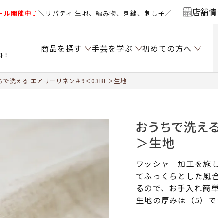
店舗情
ール開催中♪
＼リバティ 生地、編み物、刺繍、刺し子／
商品を探す
手芸を学ぶ
初めての方へ
料！
で洗える エアリーリネン＃9＜03BE＞生地
おうちで洗える
＞生地
ワッシャー加工を施
てふっくらとした風合
るので、お手入れ簡
生地の厚みは（5）