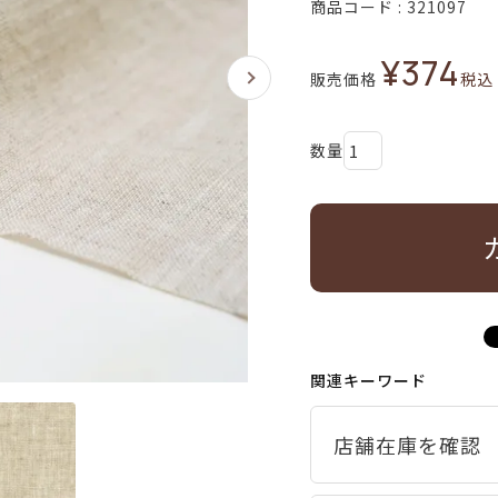
商品コード
321097
¥
374
販売価格
税込
関連キーワード