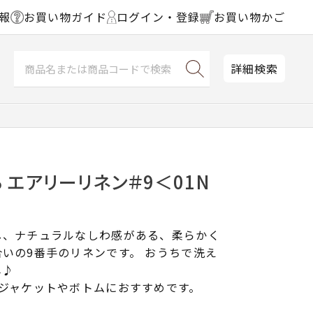
報
お買い物ガイド
ログイン・登録
お買い物かご
詳細検索
 エアリーリネン＃9＜01N
し、ナチュラルなしわ感がある、柔らかく
いの9番手のリネンです。 おうちで洗え
単♪
でジャケットやボトムにおすすめです。