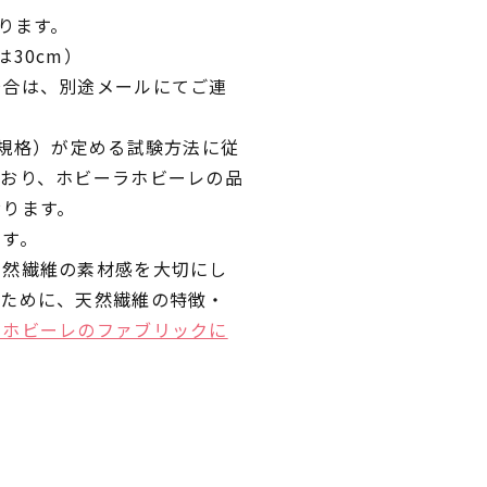
ります。
30cm）
場合は、別途メールにてご連
業規格）が定める試験方法に従
ており、ホビーラホビーレの品
おります。
です。
天然繊維の素材感を大切にし
くために、天然繊維の特徴・
ラホビーレのファブリックに