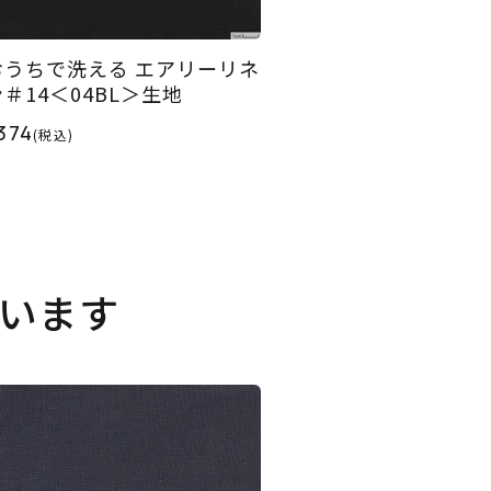
おうちで洗える エアリーリネ
ン＃14＜04BL＞生地
374
(税込)
います