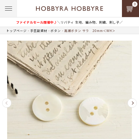
0
ファイナルセール開催中♪
＼リバティ 生地、編み物、刺繍、刺し子／
トップページ
手芸副資材
ボタン
高瀬ボタン サラ 20mm＜WH＞