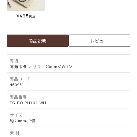
¥
495
税込
商品説明
レビュー
商 品
高瀬ボタン サラ 20mm＜WH＞
商品コード
460951
商品番号
TG-BO PH104-WH
サイズ
約20mm､2個
素 材