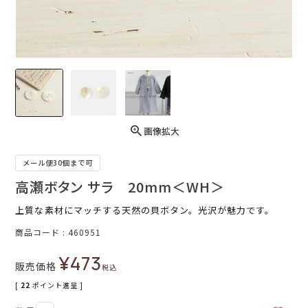
画像拡大
メール便30個まで可
高瀬ボタン サラ 20mm＜WH＞
上質な素材にマッチする天然の貝ボタン。光沢が魅力です。
商品コード
460951
¥
473
販売価格
税込
[
22
ポイント進呈 ]