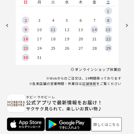
土
日
月
火
水
木
金
土
5
1
2
2
3
4
5
6
7
8
9
9
10
11
12
13
14
15
6
16
17
18
19
20
21
22
23
24
25
26
27
28
29
30
31
オンラインショップ休業日
※Webからのご注文は、24時間承っております
※各実店舗の営業時間・休業日は
店舗情報
をご覧ください
ホビーラホビーレ
公式アプリで最新情報をお届け！
サクサク見られて、楽しいお買い物♪
詳しくはこちら