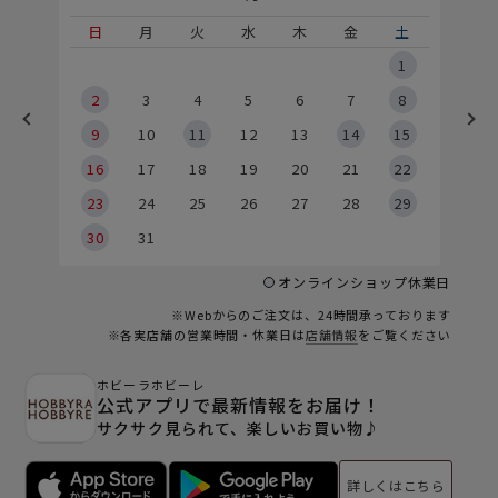
土
日
月
火
水
木
金
土
5
1
2
2
3
4
5
6
7
8
9
9
10
11
12
13
14
15
6
16
17
18
19
20
21
22
23
24
25
26
27
28
29
30
31
オンラインショップ休業日
※Webからのご注文は、24時間承っております
※各実店舗の営業時間・休業日は
店舗情報
をご覧ください
ホビーラホビーレ
公式アプリで最新情報をお届け！
サクサク見られて、楽しいお買い物♪
詳しくはこちら