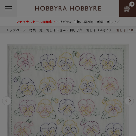
0
ファイナルセール開催中♪
＼リバティ 生地、編み物、刺繍、刺し子／
トップページ
特集一覧
刺し子ふきん・刺し子糸
刺し子（ふきん）
刺し子 ビオ