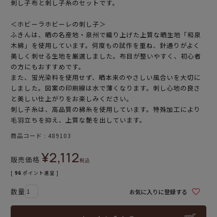
刺し子布と刺し子糸のセットです。
＜ホビーラホビーレの刺し子＞
ふきんは、晒の名産地・泉州で織り上げた上質な晒生地「和泉
木綿」を使用しています。何度もの試作を重ね、針通りがよく
美しく刺せる生地を厳選しました。布目が整いやすく、初心者
の方にもおすすめです。
また、蛍光染料を使用せず、晒本来のやさしい風合いを大切に
しました。図案の印刷線は水で薄くなります。刺し心地の良さ
と美しい仕上がりをお楽しみください。
刺し子糸は、高品質の綿糸を使用しています。特殊加工により
毛羽立ちを抑え、上質な艶を出しています。
商品コード
489103
¥
2,112
販売価格
税込
[
96
ポイント進呈 ]
お気に入りに登録する