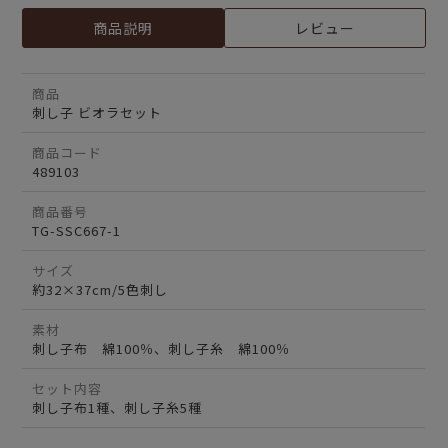
商品説明
レビュー
商品
刺し子 ビオラセット
商品コード
489103
商品番号
TG-SSC667-1
サイズ
約32×37cm/5色刺し
素材
刺し子布 綿100％、刺し子糸 綿100％
セット内容
刺し子布1種、刺し子糸5種