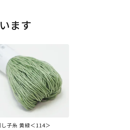
います
刺し子糸 黄緑＜114＞