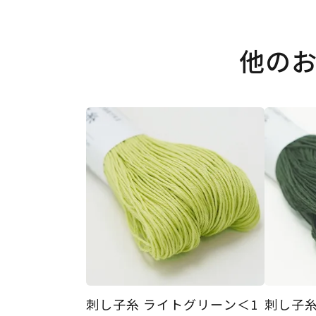
他の
刺し子糸 ライトグリーン＜1
刺し子糸