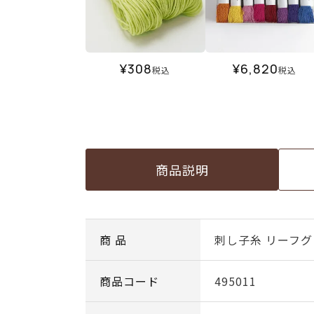
¥
308
¥
6,820
税込
税込
商品説明
商 品
刺し子糸 リーフグ
商品コード
495011