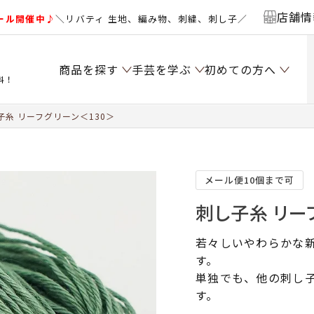
店舗情
ール開催中♪
＼リバティ 生地、編み物、刺繍、刺し子／
商品を探す
手芸を学ぶ
初めての方へ
料！
子糸 リーフグリーン＜130＞
メール便10個まで可
刺し子糸 リー
若々しいやわらかな
す。
単独でも、他の刺し
す。