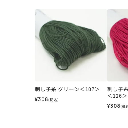
刺し子糸 グリーン＜107＞
刺し子糸
＜126＞
¥308
(税込)
¥308
(税