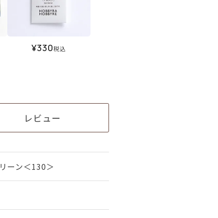
¥
330
税込
レビュー
リーン＜130＞