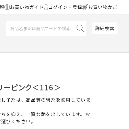
報
お買い物ガイド
ログイン・登録
お買い物かご
詳細検索
リーピンク＜116＞
刺し子糸は、高品質の綿糸を使用していま
立ちを抑え、上質な艶を出しています。お
お選びください。