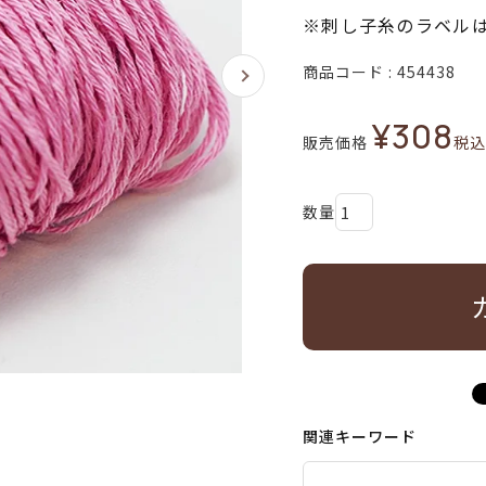
※刺し子糸のラベル
商品コード
454438
¥
308
販売価格
税込
関連キーワード