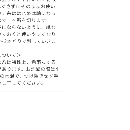
ほぐさずにそのままお使い
い。糸ははじめは輪になっ
ので１ヶ所を切ります。
ラにならないように、紙な
いておくと使いやすくなり
1～2本どりで刺していきま
について＞
の糸は特性上、色落ちする
があります。お洗濯の際は4
下の水温で、つけ置きせず手
水し干してください。