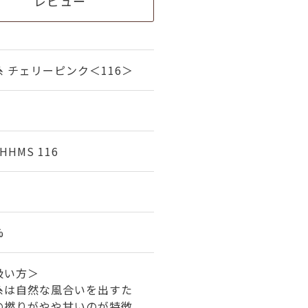
レビュー
 チェリーピンク＜116＞
 HHMS 116
%
扱い方＞
糸は自然な風合いを出すた
の撚りがやや甘いのが特徴