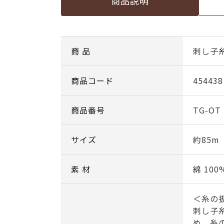
商品説明
商 品
刺し子糸
商品コード
454438
商品番号
TG-OT
サイズ
約85m
素 材
綿 100
＜糸の
刺し子
め、糸