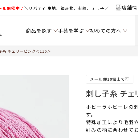
店舗情
ール開催中♪
＼リバティ 生地、編み物、刺繍、刺し子／
商品を探す
手芸を学ぶ
初めての方へ
料！
子糸 チェリーピンク＜116＞
メール便10個まで可
刺し子糸 チェ
ホビーラホビーレの
す。
特殊加工により毛羽
好みの柄に合わせて