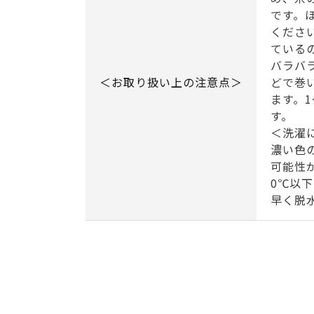
です。
くださ
ている
バラバ
＜お取り扱い上の注意点＞
どで巻
ます。
す。
＜洗濯
濃い色
可能性
0℃以
早く脱