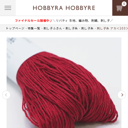
0
ファイナルセール開催中♪
＼リバティ 生地、編み物、刺繍、刺し子／
トップページ
特集一覧
刺し子ふきん・刺し子糸
刺し子糸
刺し子糸 アカ＜103