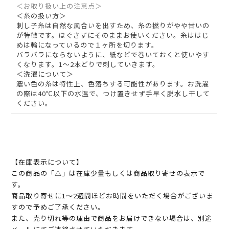
＜お取り扱い上の注意点＞
＜糸の扱い方＞
刺し子糸は自然な風合いを出すため、糸の撚りがやや甘いの
が特徴です。ほぐさずにそのままお使いください。糸ははじ
めは輪になっているので１ヶ所を切ります。
バラバラにならないように、紙などで巻いておくと使いやす
くなります。1～2本どりで刺していきます。
＜洗濯について＞
濃い色の糸は特性上、色落ちする可能性があります。お洗濯
の際は40℃以下の水温で、つけ置きせず手早く脱水し干して
ください。
【在庫表示について】
この商品の「△」は在庫少量もしくは商品取り寄せの表示で
す。
商品取り寄せに1～2週間ほどお時間をいただく場合がございま
すので予めご了承ください。
また、売り切れ等の理由で商品をお届けできない場合は、別途