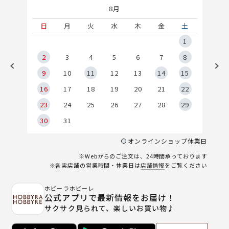
8月
土
日
月
火
水
木
金
土
5
1
2
2
3
4
5
6
7
8
9
9
10
11
12
13
14
15
6
16
17
18
19
20
21
22
23
24
25
26
27
28
29
30
31
オンラインショップ休業日
※Webからのご注文は、24時間承っております
※各実店舗の営業時間・休業日は
店舗情報
をご覧ください
ホビーラホビーレ
公式アプリで最新情報をお届け！
サクサク見られて、楽しいお買い物♪