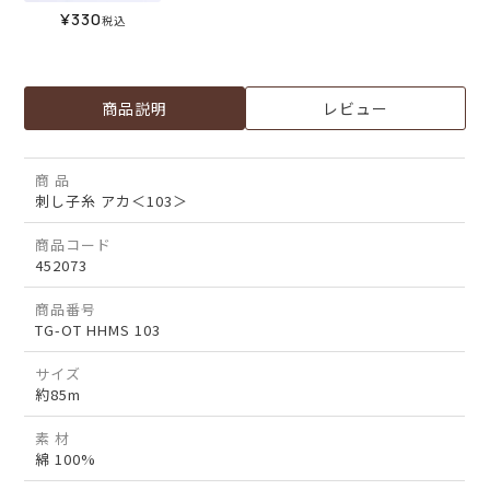
¥
330
税込
商品説明
レビュー
商 品
刺し子糸 アカ＜103＞
商品コード
452073
商品番号
TG-OT HHMS 103
サイズ
約85m
素 材
綿 100%