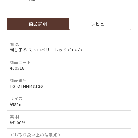
商品説明
レビュー
商 品
刺し子糸 ストロベリーレッド＜126＞
商品コード
460518
商品番号
TG-OTHHMS126
サイズ
約85m
素 材
綿100%
＜お取り扱い上の注意点＞