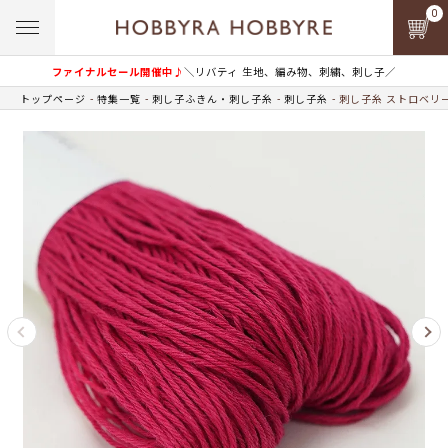
0
ファイナルセール開催中♪
＼リバティ 生地、編み物、刺繍、刺し子／
トップページ
特集一覧
刺し子ふきん・刺し子糸
刺し子糸
刺し子糸 ストロベリー