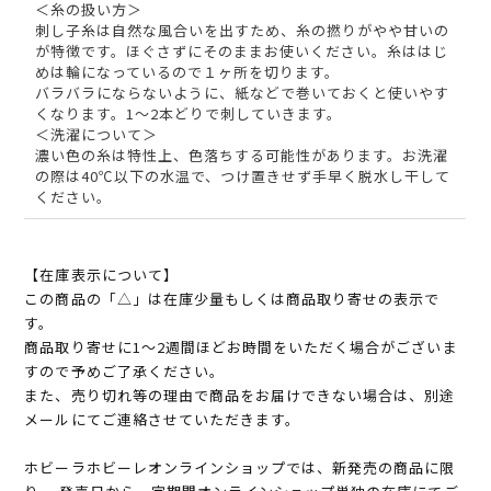
＜糸の扱い方＞
刺し子糸は自然な風合いを出すため、糸の撚りがやや甘いの
が特徴です。ほぐさずにそのままお使いください。糸ははじ
めは輪になっているので１ヶ所を切ります。
バラバラにならないように、紙などで巻いておくと使いやす
くなります。1～2本どりで刺していきます。
＜洗濯について＞
濃い色の糸は特性上、色落ちする可能性があります。お洗濯
の際は40℃以下の水温で、つけ置きせず手早く脱水し干して
ください。
【在庫表示について】
この商品の「△」は在庫少量もしくは商品取り寄せの表示で
す。
商品取り寄せに1～2週間ほどお時間をいただく場合がございま
すので予めご了承ください。
また、売り切れ等の理由で商品をお届けできない場合は、別途
メールにてご連絡させていただきます。
ホビーラホビーレオンラインショップでは、新発売の商品に限