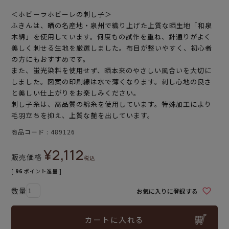
＜ホビーラホビーレの刺し子＞
ふきんは、晒の名産地・泉州で織り上げた上質な晒生地「和泉
木綿」を使用しています。何度もの試作を重ね、針通りがよく
美しく刺せる生地を厳選しました。布目が整いやすく、初心者
の方にもおすすめです。
また、蛍光染料を使用せず、晒本来のやさしい風合いを大切に
しました。図案の印刷線は水で薄くなります。刺し心地の良さ
と美しい仕上がりをお楽しみください。
刺し子糸は、高品質の綿糸を使用しています。特殊加工により
毛羽立ちを抑え、上質な艶を出しています。
商品コード
489126
¥
2,112
販売価格
税込
[
96
ポイント進呈 ]
お気に入りに登録する
カートに入れる