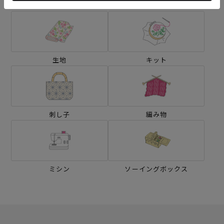
生地
キット
刺し子
編み物
ミシン
ソーイングボックス