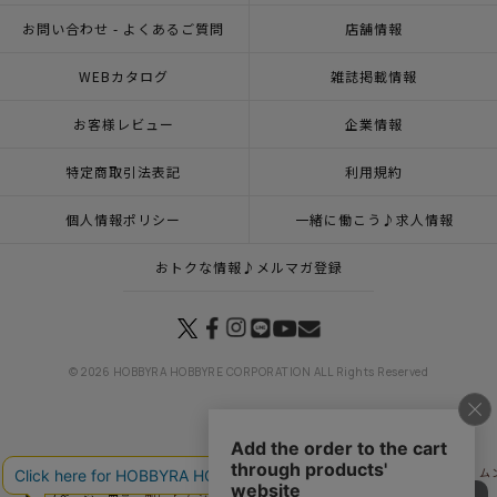
お問い合わせ - よくあるご質問
店舗情報
WEBカタログ
雑誌掲載情報
お客様レビュー
企業情報
特定商取引法表記
利用規約
個人情報ポリシー
一緒に働こう♪求人情報
おトクな情報♪メルマガ登録
© 2026 HOBBYRA HOBBYRE CORPORATION ALL Rights Reserved
トップページ
特集一覧
刺しゅうで描くアート ～画家たちが愛した花～
刺し子 ム
トップページ
商品
刺し子 ムンクの叫びセット