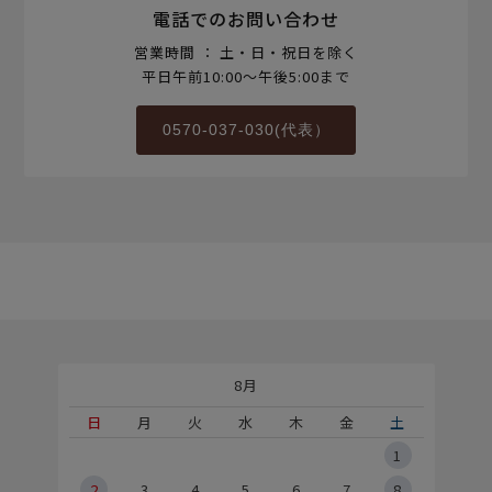
電話でのお問い合わせ
営業時間 ： 土・日・祝日を除く
平日午前10:00～午後5:00まで
0570-037-030(代表）
8月
土
日
月
火
水
木
金
土
5
1
2
2
3
4
5
6
7
8