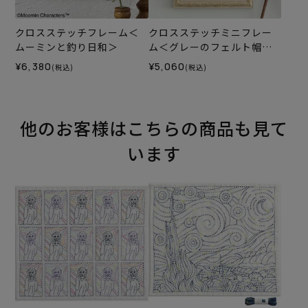
クロスステッチフレーム＜
クロスステッチミニフレー
ムーミンと釣り日和＞
ム＜グレーのフェルト帽の
自画像＞
¥6,380
¥5,060
(税込)
(税込)
他のお客様はこちらの商品も見て
います