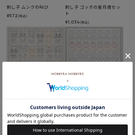
刺し子 ムンクの叫び
刺し子 ゴッホの星月夜セッ
ト
¥572
(税込)
¥1,034
(税込)
【8/10予約】刺し子 くつろ
刺し子 Line up Mickeyセッ
ぎ猫セット
ト
¥2,112
¥2,024
(税込)
(税込)
カテゴリーから探す