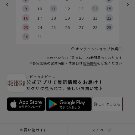
9
9
10
11
12
13
14
15
6
16
17
18
19
20
21
22
23
24
25
26
27
28
29
30
31
オンラインショップ休業日
※Webからのご注文は、24時間承っております
※各実店舗の営業時間・休業日は
店舗情報
をご覧ください
ホビーラホビーレ
公式アプリで最新情報をお届け！
サクサク見られて、楽しいお買い物♪
詳しくはこちら
お買い物ガイド
マイページ