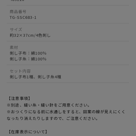
商品番号
TG-SSC683-1
サイズ
約32×37cm/4色刺し
素材
刺し子布：綿100％
刺し子糸：綿100％
セット内容
刺し子布1種、刺し子糸4種
【注意事項】
※別途、縫い糸・縫い針をご用意ください。
※おつくりになる前に水通しをすると、図案の線が見えにくく
なったり消えたりしますので、ご注意ください。
【在庫表示について】