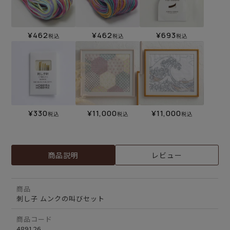
¥
462
¥
462
¥
693
税込
税込
税込
¥
330
¥
11,000
¥
11,000
税込
税込
税込
商品説明
レビュー
商品
刺し子 ムンクの叫びセット
商品コード
489126