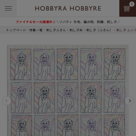
0
ファイナルセール開催中♪
＼リバティ 生地、編み物、刺繍、刺し子／
トップページ
特集一覧
刺し子ふきん・刺し子糸
刺し子（ふきん）
刺し子 ムン