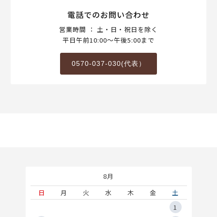
電話でのお問い合わせ
営業時間 ： 土・日・祝日を除く
平日午前10:00～午後5:00まで
0570-037-030(代表）
8月
土
日
月
火
水
木
金
土
5
1