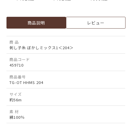
商品説明
レビュー
商 品
刺し子糸 ぼかしミックス1＜204＞
商品コード
459710
商品番号
TG-OT HHMS 204
サイズ
約56m
素 材
綿100％