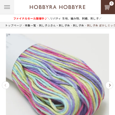
0
ファイナルセール開催中♪
＼リバティ 生地、編み物、刺繍、刺し子／
トップページ
特集一覧
刺し子ふきん・刺し子糸
刺し子糸
刺し子糸 ぼかしミック