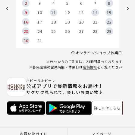
2
2
3
4
5
6
7
8
9
9
10
11
12
13
14
15
6
16
17
18
19
20
21
22
23
24
25
26
27
28
29
30
31
オンラインショップ休業日
※Webからのご注文は、24時間承っております
※各実店舗の営業時間・休業日は
店舗情報
をご覧ください
ホビーラホビーレ
公式アプリで最新情報をお届け！
サクサク見られて、楽しいお買い物♪
詳しくはこちら
お買い物ガイド
マイページ