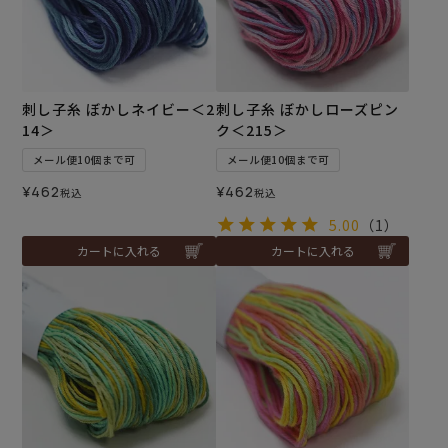
刺し子糸 ぼかしネイビー＜2
刺し子糸 ぼかしローズピン
14＞
ク＜215＞
メール便10個まで可
メール便10個まで可
¥
462
¥
462
税込
税込
5.00
（1）
カートに入れる
カートに入れる