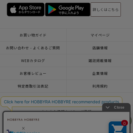
詳しくはこちら
お買い物ガイド
マイページ
お問い合わせ - よくあるご質問
店舗情報
WEBカタログ
雑誌掲載情報
お客様レビュー
企業情報
特定商取引法表記
利用規約
個人情報ポリシー
一緒に働こう♪求人情報
おトクな情報♪メルマガ登録
リリヤン
リリヤン
フェア
フェア