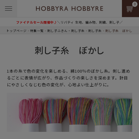
0
ファイナルセール開催中♪
＼リバティ 生地、編み物、刺繍、刺し子／
トップページ
特集一覧
刺し子ふきん・刺し子糸
刺し子糸
刺し子糸 ぼかし
刺し子糸 ぼかし
1本の糸で色の変化を楽しめる、綿100％のぼかし糸。刺し進め
るごとに表情が広がり、作品づくりの楽しさを深めます。針目
にやさしくなじむ色の変化が、心地よい仕上がりに。