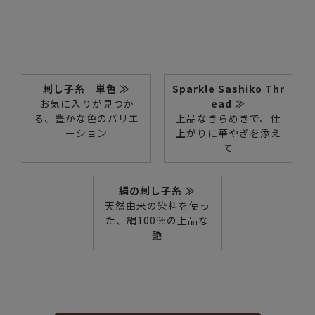
刺し子糸 単色 ≫
Sparkle Sashiko Thr
お気に入りが見つか
ead ≫
る、豊かな色のバリエ
上品なきらめきで、仕
ーション
上がりに華やぎを添え
て
絹の刺し子糸 ≫
天然由来の染料を使っ
た、絹100％の上品な
艶