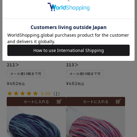
刺し子糸 ぼかしミックス7＜
刺し子糸 ぼかしミックス8＜
212＞
213＞
メール便10個まで可
メール便10個まで可
¥
462
¥
462
税込
税込
5.00
（1）
カートに入れる
カートに入れる