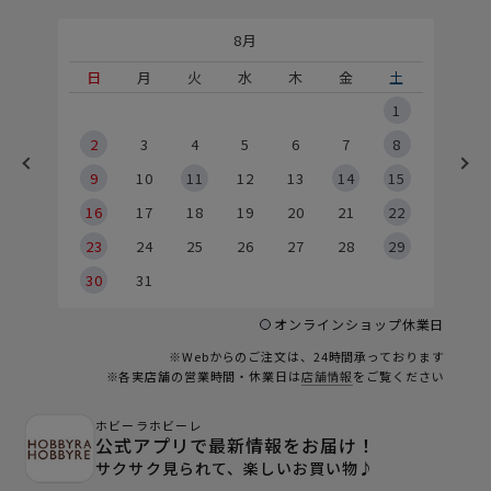
8月
土
日
月
火
水
木
金
土
5
1
2
2
3
4
5
6
7
8
9
9
10
11
12
13
14
15
6
16
17
18
19
20
21
22
23
24
25
26
27
28
29
30
31
オンラインショップ休業日
※Webからのご注文は、24時間承っております
※各実店舗の営業時間・休業日は
店舗情報
をご覧ください
ホビーラホビーレ
公式アプリで最新情報をお届け！
サクサク見られて、楽しいお買い物♪