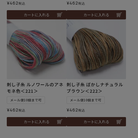
¥
462
¥
462
税込
税込
カートに入れる
カートに入れる
刺し子糸 ルノワールのアネ
刺し子糸 ぼかしナチュラル
モネ色＜221＞
ブラウン＜222＞
メール便10個まで可
メール便10個まで可
¥
462
¥
462
税込
税込
カートに入れる
カートに入れる