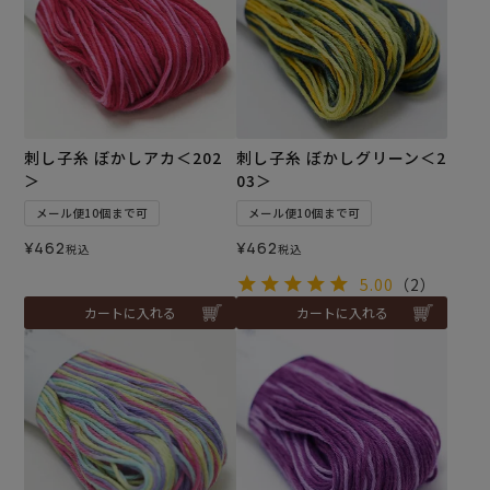
刺し子糸 ぼかしアカ＜202
刺し子糸 ぼかしグリーン＜2
＞
03＞
メール便10個まで可
メール便10個まで可
¥
462
¥
462
税込
税込
5.00
（2）
カートに入れる
カートに入れる