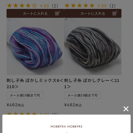
4.00
（1）
5.00
（1）
カートに入れる
カートに入れる
刺し子糸 ぼかしミックス6＜
刺し子糸 ぼかしグレー＜21
210＞
1＞
メール便10個まで可
メール便10個まで可
¥
462
¥
462
税込
税込
5.00
（1）
カートに入れる
カートに入れる