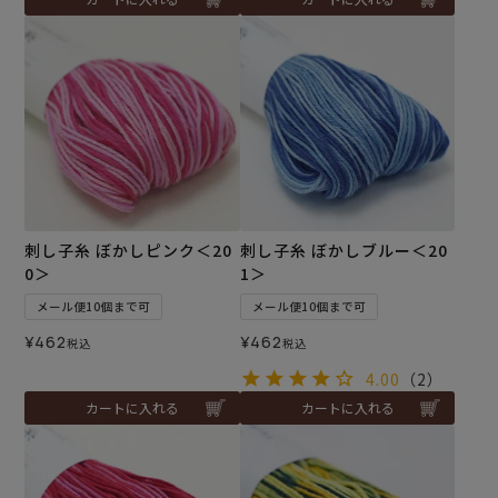
刺し子糸 ぼかしピンク＜20
刺し子糸 ぼかしブルー＜20
0＞
1＞
メール便10個まで可
メール便10個まで可
¥
462
¥
462
税込
税込
4.00
（2）
カートに入れる
カートに入れる