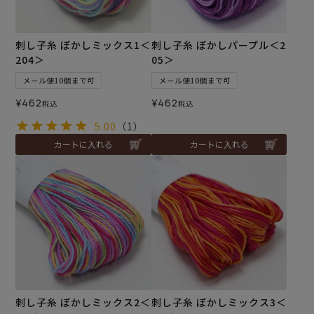
刺し子糸 ぼかしミックス1＜
刺し子糸 ぼかしパープル＜2
204＞
05＞
メール便10個まで可
メール便10個まで可
¥
462
¥
462
税込
税込
5.00
（1）
カートに入れる
カートに入れる
刺し子糸 ぼかしミックス2＜
刺し子糸 ぼかしミックス3＜