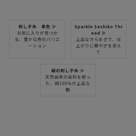
刺し子糸 単色 ≫
Sparkle Sashiko Thr
お気に入りが見つか
ead ≫
る、豊かな色のバリエ
上品なきらめきで、仕
ーション
上がりに華やぎを添え
て
絹の刺し子糸 ≫
天然由来の染料を使っ
た、絹100％の上品な
艶