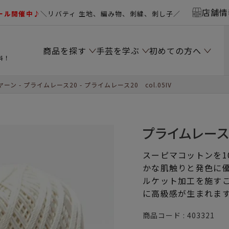
店舗情
ール開催中♪
＼リバティ 生地、編み物、刺繍、刺し子／
商品を探す
手芸を学ぶ
初めての方へ
料！
ヤーン
プライムレース20
プライムレース20 col.05IV
プライムレース20
スーピマコットンを1
かな肌触りと発色に
ルケット加工を施す
に高級感が生まれま
商品コード
403321