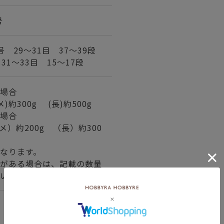
号
 29～31目 37～39段
31～33目 15～17段
場合
)約300g (長)約500g
場合
）約200g （長）約300
なります。
がある場合は、記載の数量
い。