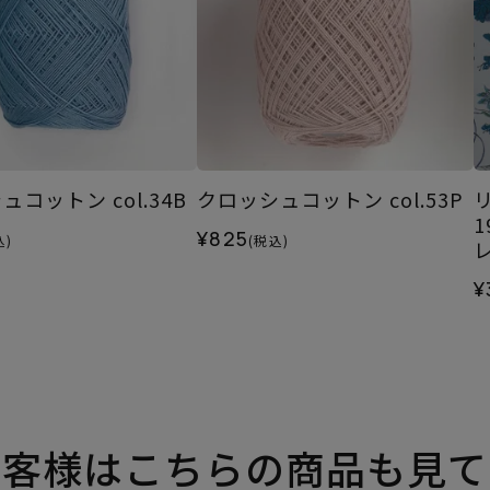
コットン col.34B
クロッシュコットン col.53P
¥825
込)
(税込)
¥
お客様はこちらの商品も見て