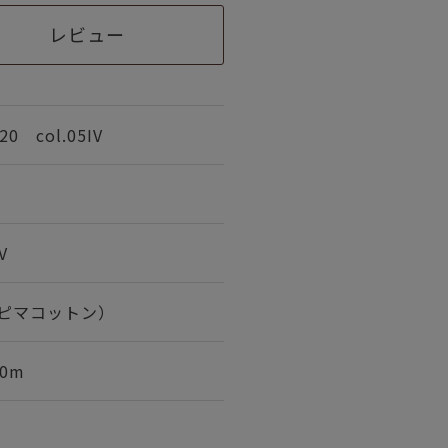
レビュー
 col.05IV
V
ーピマコットン）
0m