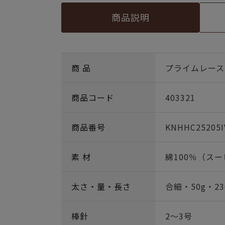
商品説明
商 品
プライムレース20
商品コード
403321
商品番号
KNHHC25205I
素 材
綿100％（ス
太さ・量・長さ
合細・50g・23
棒針
2～3号