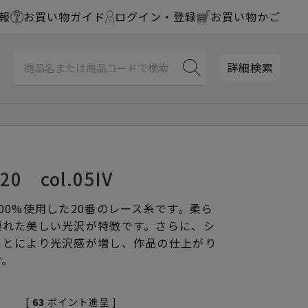
報
お買い物ガイド
ログイン・登録
お買い物かご
詳細検索
 col.05IV
00%使用した20番のレース糸です。柔ら
優れた美しい光沢が特徴です。さらに、シ
ことにより光沢感が増し、作品の仕上がり
す。
[
63
ポイント進呈 ]