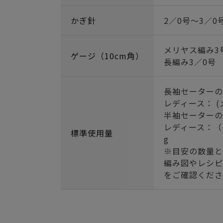
かぎ針
2／0号～3／0
メリヤス編み3号
ゲージ（10cm角）
長編み3／0号 
長袖セーターの
レディース： (メ
半袖セーターの
レディース：（メ
標準使用量
g
※目安の数量と
編み図やレシピ
をご確認くださ