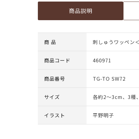
商品説明
商 品
刺しゅうワッペン
商品コード
460971
商品番号
TG-TO SW72
サイズ
各約2～3cm、3種
イラスト
平野明子