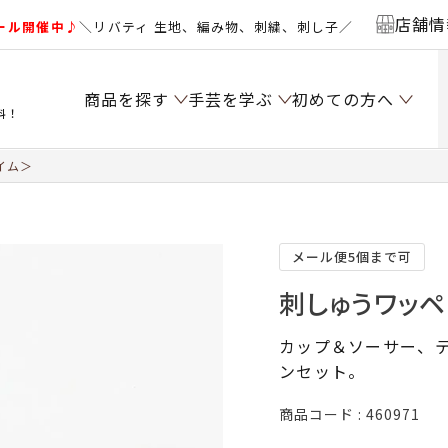
店舗情
ール開催中♪
＼リバティ 生地、編み物、刺繍、刺し子／
商品を探す
手芸を学ぶ
初めての方へ
料！
イム＞
メール便5個まで可
刺しゅうワッ
カップ＆ソーサー、
ンセット。
商品コード
460971