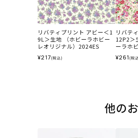
リバティプリント アビー＜1
リバティ
9L＞生地 （ホビーラホビー
12P2
レオリジナル）2024ES
ーラホビ
25SS
¥217
¥261
(税込)
(税込
他の