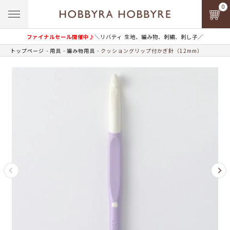
0
ファイナルセール開催中♪
＼リバティ 生地、編み物、刺繍、刺し子／
トップページ
用具
編み物用具
クッショングリップ付かぎ針（12mm）