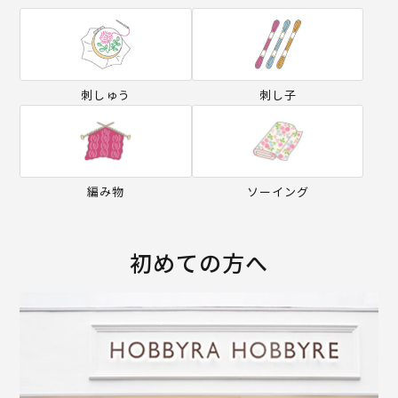
刺しゅう
刺し子
編み物
ソーイング
初めての方へ