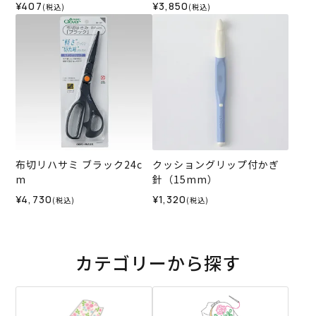
m col.401＜白＞
当）
¥407
¥3,850
(税込)
(税込)
布切リハサミ ブラック24c
クッショングリップ付かぎ
m
針（15mm）
¥4,730
¥1,320
(税込)
(税込)
カテゴリーから探す